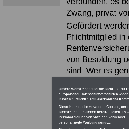
verbunden, es be
Zwang, privat vo
Gefördert werden
Pflichtmitglied i
Rentenversicher
von Besoldung 
sind. Wer es ge
findet ? im Kaste
Unsere Website beachtet die Richtlinie zur 
Details.
europäischer Datenschutzvorschriften wide
Datenschutzrichtlinie für elektronische Komm
Grundsätzlich w
Diese Internetseite verwendet Cookies, um 
Dienste und Funktionen bereitzustellen. Es
gefördert, die im
Personalisierung von Anzeigen verwendet - un
personalisierte Werbung genutzt.
lebenslange Zahl