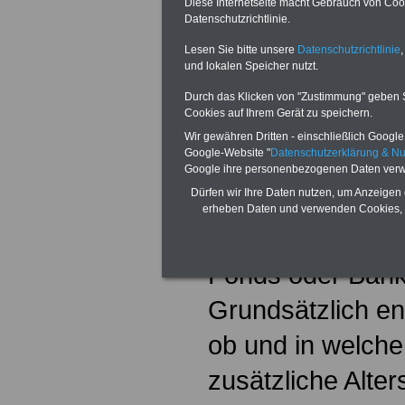
Diese Internetseite macht Gebrauch von Cooki
Datenschutzrichtlinie.
Rente bzw. Pens
Lesen Sie bitte unsere
Datenschutzrichtlinie
,
Beginn der staat
und lokalen Speicher nutzt.
Jahre 2002 werd
Durch das Klicken von "Zustimmung" geben Sie
Cookies auf Ihrem Gerät zu speichern.
Trägern wie Ban
Wir gewähren Dritten - einschließlich Google -
Google-Website "
Datenschutzerklärung & N
Versicherungen 
Google ihre personenbezogenen Daten verw
Dürfen wir Ihre Daten nutzen, um Anzeigen 
Anlageformen an
erheben Daten und verwenden Cookies, 
beispielsweise 
Fonds oder Bank
Grundsätzlich ent
ob und in welche
zusätzliche Alte