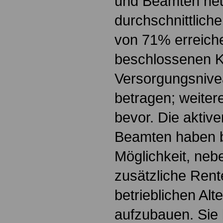
und Beamten heu
durchschnittlich
von 71% erreich
beschlossenen 
Versorgungsnive
betragen; weiter
bevor. Die aktiv
Beamten haben b
Möglichkeit, neb
zusätzliche Rent
betrieblichen Al
aufzubauen. Sie