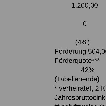
1.200,00 1.
0
0
(3%
(4%)
Förderung 504,0
Förderquo
42% 4
(Tabellenende)
* verheiratet, 2 
Jahresbruttoein