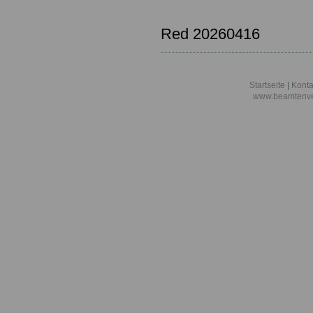
Red 20260416
Startseite
|
Konta
www.beamtenve