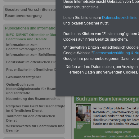
INFO-DIEN
Diese Internetseite macht Gebrauch von Cooki
Datenschutzrichtlinie.
Gesetze und Vorschriften zur
Taschenbu
Beamtenversorgung
Lesen Sie bitte unsere
Datenschutzrichtlinie
,
und lokalen Speicher nutzt.
Wissenswer
Publikationen und Informationen
Durch das Klicken von "Zustimmung" geben Sie
INFO-DIENST Öffentlicher Dienst-
(früher Bea
Cookies auf Ihrem Gerät zu speichern.
Beamtinnen und Beamte
Informationen zum
Wir gewähren Dritten - einschließlich Google -
Beamten-Ma
Beamtenversorgungsrecht
Google-Website "
Datenschutzerklärung & N
Informationen zum Beihilferecht
Google ihre personenbezogenen Daten verw
22,50 Euro 
Berufsstart im öffentlichen Dienst
Dürfen wir Ihre Daten nutzen, um Anzeigen 
FrauenSache im öffentlichen Dienst
erheben Daten und verwenden Cookies, 
Gesundheitsratgeber
Neuauflage: Mai 2025 >>>
hier könn
OnlineBuch zum
Ratgeber für 7,50 Euro beste
Nebentätigkeitsrecht für Beamte
und Tarifkräfte
Neuordnung des Beamtenrechts
Ratgeber zum Geld für Beschäftigte
im öffentlichen Dienst
Tarifrecht für den öffentlichen
Dienst
Wissenswertes für Beamtinnen und
Beamte