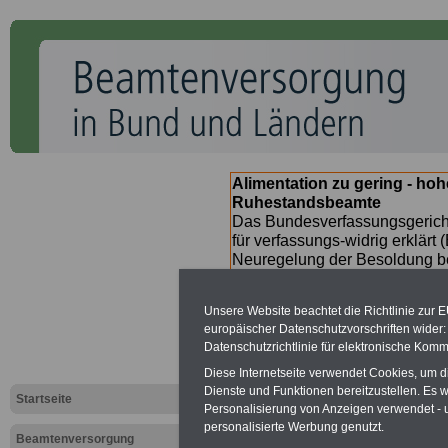
Alimentation zu gering - ho
Ruhestandsbeamte
Das Bundesverfassungsgericht
für verfassungs-widrig erklärt 
Neuregelung der Besoldung b
(Beamte & Ruhestandsbeamte) 
Nachzahlungen (Medienberichte
Unsere Website beachtet die Richtlinie zur 
Beamte
zwischen
mind. 3.00
europäischer Datenschutzvorschriften wide
SERVICE gibt hierzu im II. Vj
Datenschutzrichtlinie für elektronische Komm
(unmittelbar nach Beschluss e
Bundesregierung >>>
zur (
Diese Internetseite verwendet Cookies, um 
Dienste und Funktionen bereitzustellen. Es
Startseite
Personalisierung von Anzeigen verwendet - un
personalisierte Werbung genutzt.
Beamtenversorgung