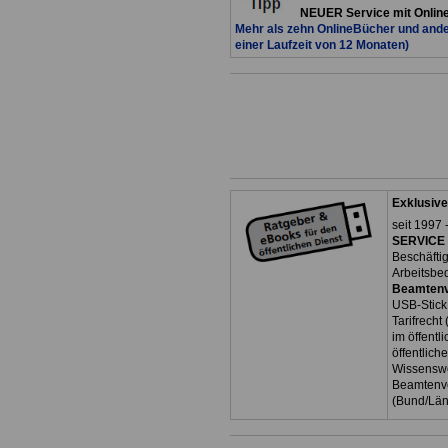
NEUER Service mit Onlin
Mehr als zehn OnlineBücher und ande
einer Laufzeit von 12 Monaten)
Exklusive
seit 1997 
SERVICE 
Beschäfti
Arbeitsbe
Beamtenv
USB-Stick
Tarifrecht
im öffent
öffentlich
Wissenswe
Beamtenve
(Bund/Lä