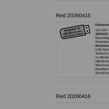
Red 20260415
Exklusive
seit 1997 
SERVICE 
Beschäfti
Arbeitsbe
Beamtenv
USB-Stick
Tarifrecht
im öffent
öffentlich
Wissenswe
Beamtenve
(Bund/Lä
Red 20260416