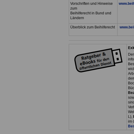
Vorschriften und Hinweise
www.beih
zum
Beihilferecht in Bund und
Ländern
Überblick zum Beihilferecht
www.beih
Exk
Der
inf
Bes
wic
Arb
dem
Boo
Bü
Be
so
sin
Ver
Web
L),
im 
Bes