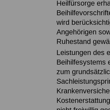
Heilfürsorge erha
Beihilfevorschrift
wird berücksicht
Angehörigen sow
Ruhestand gewäh
Leistungen des 
Beihilfesystems 
zum grundsätzli
Sachleistungspri
Krankenversiche
Kostenerstattung
nicht freiwillig ge