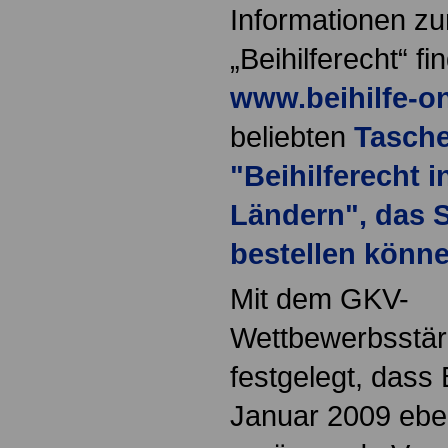
Informationen 
„Beihilferecht“ f
www.beihilfe-on
beliebten
Tasch
"Beihilferecht 
Ländern", das S
bestellen könne
Mit dem GKV-
Wettbewerbsstä
festgelegt, dass
Januar 2009 eben