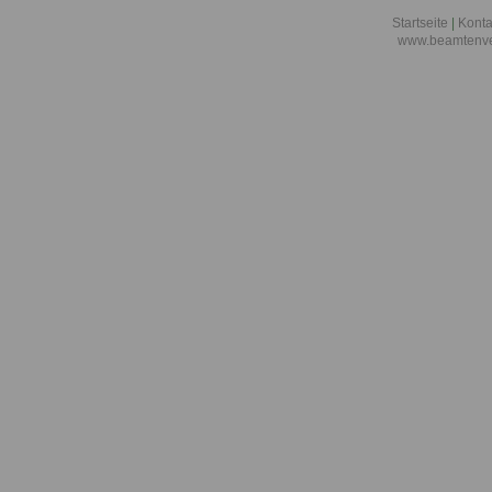
Startseite
|
Konta
www.beamtenve