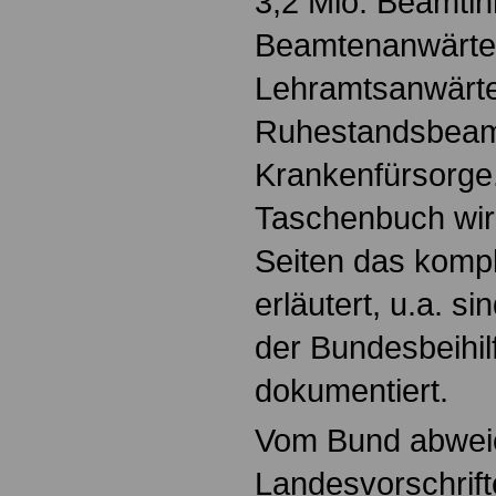
3,2 Mio. Beamti
Beamtenanwärter
Lehramtsanwärte
Ruhestandsbeam
Krankenfürsorge
Taschenbuch wir
Seiten das kompl
erläutert, u.a. si
der Bundesbeihi
dokumentiert.
Vom Bund abwei
Landesvorschrif