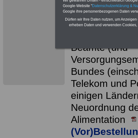
Wir gewähren Dritten - einschließlich Google -
Google-Website "
Datenschutzerklärung & N
amtsangemess
Google ihre personenbezogenen Daten verw
Dürfen wir Ihre Daten nutzen, um Anzeigen 
Alimentation
Te
erheben Daten und verwenden Cookies, 
Nachzahlungen
Beamte (und
Versorgungsem
Bundes (einsch
Telekom und P
einigen Länder
Neuordnung d
Alimentation
(Vor)Bestellu