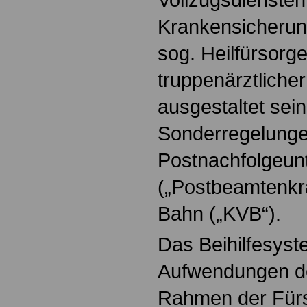
Krankensicherun
sog. Heilfürsorg
truppenärztliche
ausgestaltet sei
Sonderregelunge
Postnachfolgeu
(„Postbeamtenkr
Bahn („KVB“).
Das Beihilfesyst
Aufwendungen de
Rahmen der Fürso