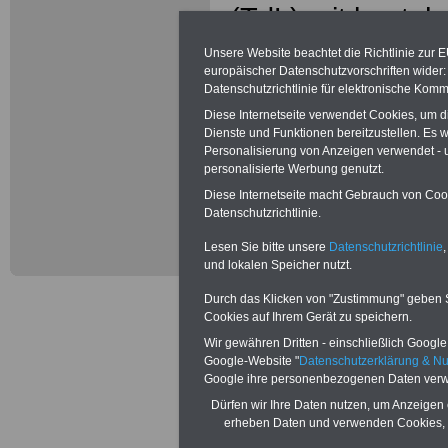
(TdL) mit besteh
u.a. TV-L
Unsere Website beachtet die Richtlinie zur 
europäischer Datenschutzvorschriften wide
Datenschutzrichtlinie für elektronische Komm
Grundsätzliche
Diese Internetseite verwendet Cookies, um 
Dienste und Funktionen bereitzustellen. Es
Am 13. Septembe
Personalisierung von Anzeigen verwendet - un
personalisierte Werbung genutzt.
Bund und die Ver
Diese Internetseite macht Gebrauch von Cooki
Datenschutzrichtlinie.
Kommunalen Arb
Lesen Sie bitte unsere
Datenschutzrichtlinie
,
(VKA) sowie die
und lokalen Speicher nutzt.
„Tarifvertrag für
Durch das Klicken von "Zustimmung" geben Sie
Cookies auf Ihrem Gerät zu speichern.
(TVöD)" und ergä
Wir gewähren Dritten - einschließlich Google -
Google-Website "
Datenschutzerklärung & N
unterzeichnet. 
Google ihre personenbezogenen Daten verw
Dürfen wir Ihre Daten nutzen, um Anzeigen 
sind zum 1. Okto
erheben Daten und verwenden Cookies, 