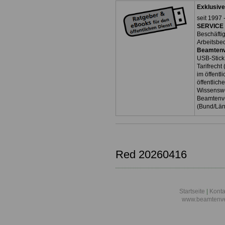
Exklusive
seit 1997 
SERVICE 
Beschäfti
Arbeitsbe
Beamtenv
USB-Stick
Tarifrecht
im öffent
öffentlich
Wissenswe
Beamtenve
(Bund/Lä
Red 20260416
Startseite
|
Konta
www.beamtenve