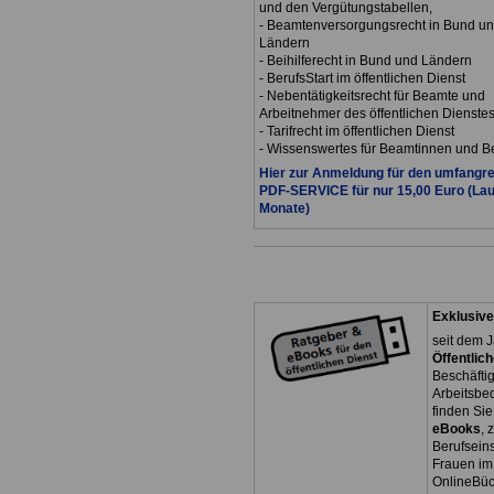
und den Vergütungstabellen,
- Beamtenversorgungsrecht in Bund u
Ländern
- Beihilferecht in Bund und Ländern
- BerufsStart im öffentlichen Dienst
- Nebentätigkeitsrecht für Beamte und
Arbeitnehmer des öffentlichen Dienste
- Tarifrecht im öffentlichen Dienst
- Wissenswertes für Beamtinnen und 
Hier zur Anmeldung für den umfangr
PDF-SERVICE für nur 15,00 Euro (Lau
Monate)
Exklusive
seit dem J
Öffentlic
Beschäfti
Arbeitsb
finden Si
eBooks
, 
Berufseins
Frauen im 
OnlineBüc