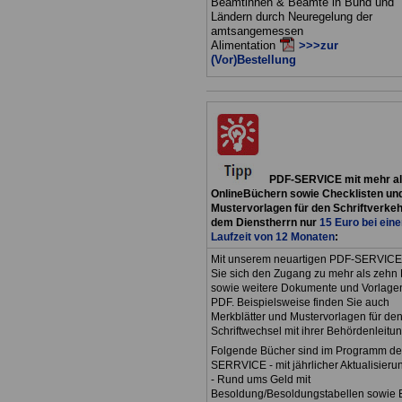
Beamtinnen & Beamte in Bund und
Ländern durch Neuregelung der
amtsangemessen
Alimentation
>>>zur
(Vor)Bestellung
PDF-SERVICE mit mehr al
OnlineBüchern sowie Checklisten un
Mustervorlagen für den Schriftverkeh
dem Dienstherrn nur
15 Euro bei eine
Laufzeit von 12 Monaten
:
Mit unserem neuartigen PDF-SERVICE
Sie sich den Zugang zu mehr als zehn
sowie weitere Dokumente und Vorlagen
PDF. Beispielsweise finden Sie auch
Merkblätter und Mustervorlagen für de
Schriftwechsel mit ihrer Behördenleitun
Folgende Bücher sind im Programm d
SERRVICE - mit jährlicher Aktualisierun
- Rund ums Geld mit
Besoldung/Besoldungstabellen sowie E