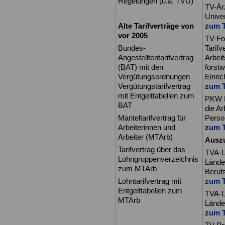
Regelungen (u.a. TVÜ)
TV-Ärz
Univer
Alte Tarifverträge von
zum T
vor 2005
TV-Fo
Bundes-
Tarifv
Angestelltentarifvertrag
Arbei
(BAT) mit den
forstw
Vergütungsordnungen
Einri
Vergütungstarifvertrag
zum T
mit Entgelttabellen zum
PKW F
BAT
die A
Manteltarifvertrag für
Perso
Arbeiterinnen und
zum T
Arbeiter (MTArb)
Auszu
Tarifvertrag über das
TVA-L 
Lohngruppenverzeichnis
Lände
zum MTArb
Beruf
Lohntarifvertrag mit
zum T
Entgelttabellen zum
TVA-L 
MTArb
Länder
zum T