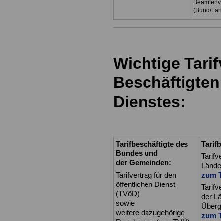
Beamtenve
(Bund/Lä
Wichtige Tarif
Beschäftigten
Dienstes:
Tarifbeschäftigte des
Tarif
Bundes und
Tarifv
der Gemeinden:
Lände
Tarifvertrag für den
zum T
öffentlichen Dienst
Tarifv
(TVöD)
der L
sowie
Überg
weitere dazugehörige
zum T