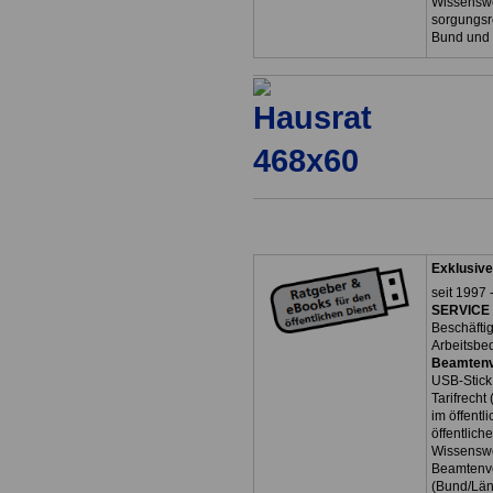
Wissenswe
sorgungsr
Bund und
Exklusive
seit 1997 
SERVICE 
Beschäfti
Arbeitsbe
Beamtenv
USB-Stick
Tarifrecht
im öffent
öffentlich
Wissenswe
Beamtenve
(Bund/Lä