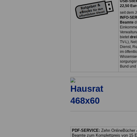
USB-Stick
22,50 Eur
seit dem J
INFO-SERV
Beamte
d
Einkommen
Verwaltun
bietet
dre
TV-L), Neb
Dienst, R
im öffentl
Wissenswe
sorgungsr
Bund und
PDF-SERVICE:
Zehn OnlineBücher &
Beamte zum Komplettpreis von 15 Eu