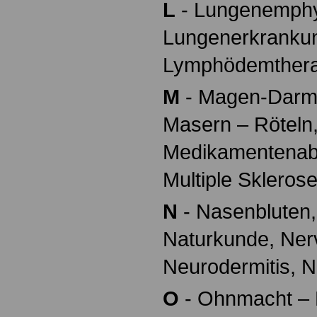
L
- Lungenemph
Lungenerkranku
Lymphödemthera
M
- Magen-Darm
Masern – Röteln
Medikamentenabh
Multiple Skleros
N
- Nasenbluten,
Naturkunde, Ner
Neurodermitis, Ni
O
- Ohnmacht – B