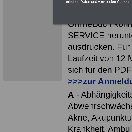
bietet Ihnen die
erheben Daten und verwenden Cookies, 
Begriffen rund u
OnlineBuch könn
SERVICE herunte
ausdrucken. Für 
Laufzeit von 12
sich für den P
>>>zur Anmeld
A
- Abhängigkeit
Abwehrschwäche
Akne, Akupunktur
Krankheit, Ambul