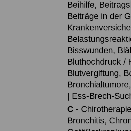
Beihilfe, Beitr
Beiträge in der 
Krankenversiche
Belastungsreakti
Bisswunden, Blä
Bluthochdruck / 
Blutvergiftung,
Bronchialtumore,
| Ess-Brech-Suc
C
- Chirotherapi
Bronchitis, Chro