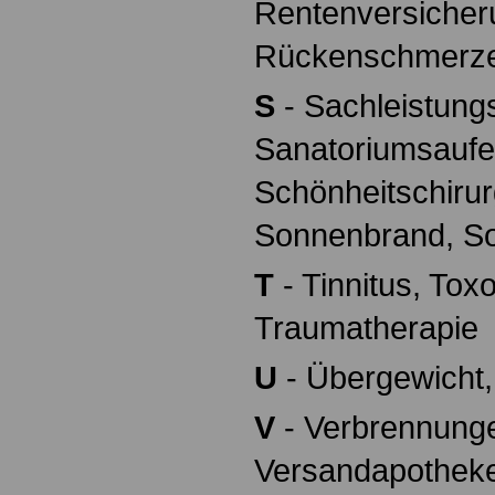
Rentenversicher
Rückenschmerz
S
- Sachleistungs
Sanatoriumsaufen
Schönheitschirur
Sonnenbrand, So
T
- Tinnitus, To
Traumatherapie
U
- Übergewicht,
V
- Verbrennunge
Versandapothek