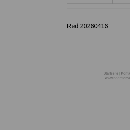
Red 20260416
Startseite
|
Konta
www.beamtenve