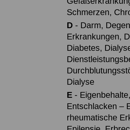
Gefäßerkrankun
Schmerzen, Chr
D
- Darm, Degen
Erkrankungen, D
Diabetes, Dialys
Dienstleistungsb
Durchblutungsstö
Dialyse
E
- Eigenbehalte
Entschlacken – E
rheumatische Er
Epilepsie, Erbre