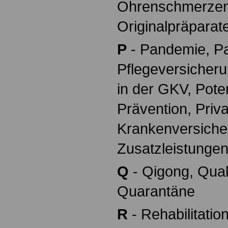
Ohrenschmerzen
Originalpräparat
P
- Pandemie, Pa
Pflegeversicherun
in der GKV, Pote
Prävention, Priv
Krankenversiche
Zusatzleistunge
Q
- Qigong, Qua
Quarantäne
R
- Rehabilitation