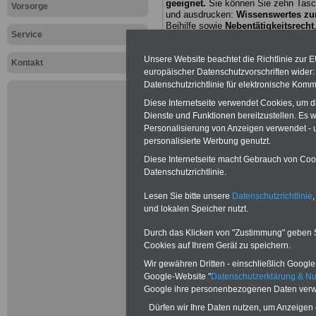
geeignet.
Sie können Sie zehn Tasc
Vorsorge
und ausdrucken:
Wissenswertes z
Beihilfe sowie
Nebentätigkeitsrecht
Service
öffentlichen Dienst
>>>mehr Inform
ACHTUNG Nachzahlung für alle Be
Unsere Website beachtet die Richtlinie zur 
Kontakt
amtsangemessener Alimentation
europäischer Datenschutzvorschriften wide
Teilweise 5-stellige Nachzahlungen
Datenschutzrichtlinie für elektronische Komm
Post, Telekom und Postbank) sowwie
amtsangemessen Alimentation
Diese Internetseite verwendet Cookies, um 
Dienste und Funktionen bereitzustellen. Es
Hier die Sterbe
Personalisierung von Anzeigen verwendet - un
personalisierte Werbung genutzt.
abschließen!
Diese Internetseite macht Gebrauch von Cooki
Datenschutzrichtlinie.
OnlineBuch
Lesen Sie bitte unsere
Datenschutzrichtlinie
,
und lokalen Speicher nutzt.
Gesundheit
Durch das Klicken von "Zustimmung" geben Sie
Cookies auf Ihrem Gerät zu speichern.
Das OnlineBuch 
Wir gewähren Dritten - einschließlich Google -
Google-Website "
Datenschutzerklärung & N
Z" ist nach dem A
Google ihre personenbezogenen Daten verw
Dürfen wir Ihre Daten nutzen, um Anzeigen 