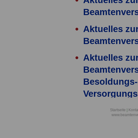
Beamtenver
Aktuelles zu
Beamtenvers
Aktuelles zu
Beamtenver
Besoldungs-
Versorgung
Gesetzentwur
Startseite
|
Konta
19.04.2012
www.beamtenve
Aktuelles zu