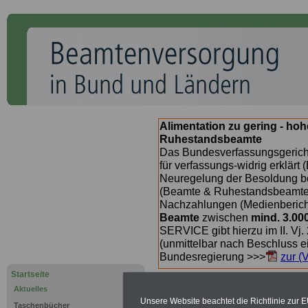
Alimentation zu gering - ho
Ruhestandsbeamte
Das Bundesverfassungsgericht
für verfassungs-widrig erklärt 
Neuregelung der Besoldung b
(Beamte & Ruhestandsbeamte) 
Nachzahlungen (Medienberichte
Beamte
zwischen
mind. 3.00
SERVICE gibt hierzu im II. Vj
(unmittelbar nach Beschluss e
Bundesregierung >>>
zur (
Startseite
Aktuelles
Unsere Website beachtet die Richtlinie zur 
Taschenbücher