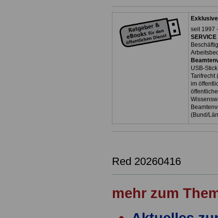
Exklusive
seit 1997 
SERVICE 
Beschäfti
Arbeitsbe
Beamtenv
USB-Stick
Tarifrecht
im öffent
öffentlich
Wissenswe
Beamtenve
(Bund/Lä
Red 20260416
mehr zum Them
Aktuelles zu