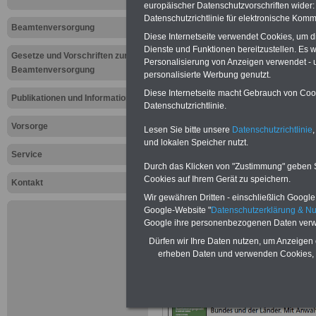
Aktuelles z
europäischer Datenschutzvorschriften wide
Datenschutzrichtlinie für elektronische Komm
Beamtenve
Beamtenversorgung
Diese Internetseite verwendet Cookies, um 
Dienste und Funktionen bereitzustellen. Es
zu steigen
Gesetze und Vorschriften zur
Personalisierung von Anzeigen verwendet - un
Beamtenversorgung
personalisierte Werbung genutzt.
Versorgung
Diese Internetseite macht Gebrauch von Cooki
Publikationen und Informationen
Datenschutzrichtlinie.
Heesen: Ra
Vorsorge
Lesen Sie bitte unsere
Datenschutzrichtlinie
,
Prognosen s
und lokalen Speicher nutzt.
Service
Durch das Klicken von "Zustimmung" geben Sie
20.07.2011
Cookies auf Ihrem Gerät zu speichern.
Kontakt
Wir gewähren Dritten - einschließlich Google -
Google-Website "
Datenschutzerklärung & N
Neuauflage: Mai 2025 >>>
hier könn
Google ihre personenbezogenen Daten verw
Ratgeber für 7,50 Euro beste
Dürfen wir Ihre Daten nutzen, um Anzeigen 
erheben Daten und verwenden Cookies, 