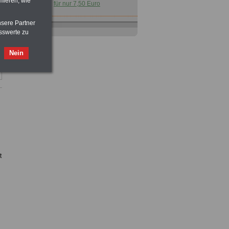
mieren, wie
für nur 7,50 Euro
nsere Partner
Nebenberufler aufpassen: mit dem
sswerte zu
OnlineBuch Nebentätigkeit sind Sie
für nur 7,50 Euro auf der sicheren Seite
Nein
Buch
Beamtenversorgungsrecht
in Bund und Ländern
für nut 7,50 Euro
Taschenbuch
Beihilferecht in
t
Bund und Ländern
für nur 7,50 Euro