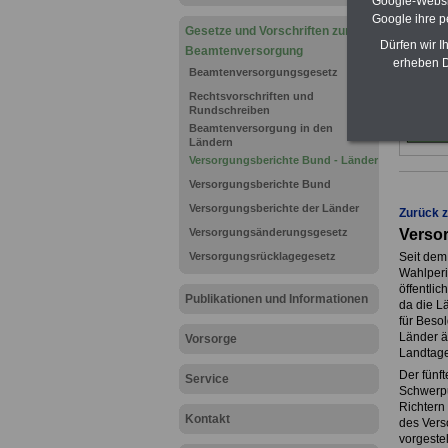
Google-Websi
Google ihre 
Gesetze und Vorschriften zur
Dürfen wir I
Beamtenversorgung
erheben D
Beamtenversorgungsgesetz
Rechtsvorschriften und
Rundschreiben
Beamtenversorgung in den
Ländern
Versorgungsberichte Bund - Länder
Versorgungsberichte Bund
Versorgungsberichte der Länder
Zurück 
Versorgungsänderungsgesetz
Verso
Versorgungsrücklagegesetz
Seit dem
Wahlperi
öffentlic
Publikationen und Informationen
da die L
für Beso
Länder ä
Vorsorge
Landtage
Der fünf
Service
Schwerpu
Richtern
Kontakt
des Vers
vorgeste