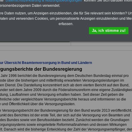
te "
Datenschutzerklärung & Nutzungsbedingungen
" können Sie sich darüber infor
von 12 Monaten
bleiben Sie zu den
personenbezogenen Daten verwendet.
wichtigsten Fragen zum Öffentlichen
Dienst auf dem Laufenden, u.a. auch
hre Daten nutzen, um Anzeigen einzublenden, die für Sie relevant sein könnten? U
zur Beamtenversorgung -Online.
aten und verwenden Cookies, um personalisierte Anzeigen einzublenden und Me
Sie finden im Portal des PDF-
erfassen.
SERVICE zehn Bücher bzw. eBooks
Ja, ich stimme zu!
zum herunterladen, lesen und
ausdrucken.
Mehr Infos
zur Übersicht Beamtenversorgung in Bund und Ländern
rgungsberichte der Bundesregierung
 Jahr 1996 berichtet die Bundesregierung dem Deutschen Bundestag einmal pro
ode über die bisherigen und mittelfristig erwarteten Versorgungsleistungen im
hen Dienst. Die Darstellung konzentriert sich ab dem vierten Bericht auf den Bund,
änder seit dem Jahre 2009 durch die Föderalismusreform eine eigene Zuständigkei
ldung, Laufbahnen und Versorgung erhalten haben. Seit dieser Zeit geben die
hnliche oder vergleichbare Versorgungsberichte heraus und informieren so die
 und Öffentlichkeit über die Versorgungslasten.
te Versorgungsbericht der Bundesregierung für den Bund wurde 2013 veröffentlicht.
nkt des Berichtes ist der erste Teil, der sich auf die Versorgung von Beamten und
 des Bundes sowie von Berufssoldaten bezieht. Zunächst werden die Grundlagen
orgungssystems sowie eingeleitete Reformmaßnahmen und dessen Wirkungen
llt. Danach wird die bisherige Entwicklung der Zahl der Versorgungsempfänger, der