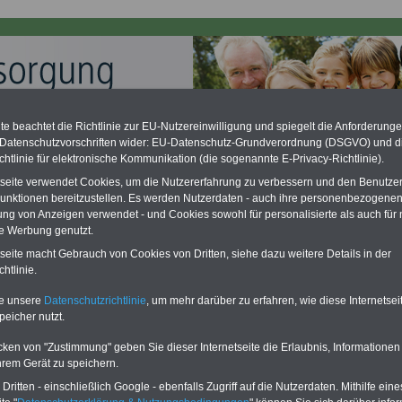
e beachtet die Richtlinie zur EU-Nutzereinwilligung und spiegelt die Anforderung
 Datenschutzvorschriften wider: EU-Datenschutz-Grundverordnung (DSGVO) und d
chtlinie für elektronische Kommunikation (die sogenannte E-Privacy-Richtlinie).
ation zu gering - hohe Nachzahlung für Beamte & Ruhestandsbeamte
desverfassungsgericht hat die Berliner Landesbesoldung für verfassungs-
tseite verwendet Cookies, um die Nutzererfahrung zu verbessern und den Benutze
rklärt (Berlin muss bis
März 2027 eine Neuregelung der Besoldung
unktionen bereitzustellen. Es werden Nutzerdaten - auch ihre personenbezogenen
eßen). Auch beim Bund (Beamte & Ruhestandsbeamte) gibt es teilweise
ung von Anzeigen verwendet - und Cookies sowohl für personalisierte als auch für 
chzahlungen (Medienberichten zufolge liegt diese für
alle (!) Beamte
te Werbung genutzt.
en
mind. 3.000 und 13.000 Euro
, Der INFO-SERVICE gibt hierzu im II. Vj.
ne Broschüre heraus (unmittelbar nach Beschluss eines Gesetzentwurfs
tseite macht Gebrauch von Cookies von Dritten, siehe dazu weitere Details in der
desregierung >>>
zur (Vor)Bestellung der Broschüre
.
htlinie.
te unsere
Datenschutzrichtlinie
, um mehr darüber zu erfahren, wie diese Internetse
peicher nutzt.
rgungsberichte des Bundes und der Länder Übersicht
cken von "Zustimmung" geben Sie dieser Internetseite die Erlaubnis, Informationen
PDF-SERVICE
für nur
flage: Mai 2025 >>>
hier können Sie den
hrem Gerät zu speichern.
15,00 Euro
Ratgeber für 7,50 Euro bestellen
ritten - einschließlich Google - ebenfalls Zugriff auf die Nutzerdaten. Mithilfe eine
Für nur 15,00 Euro bei einer
Laufzeit