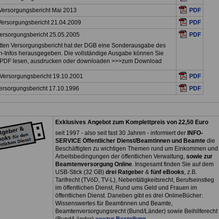
 Versorgungsbericht Mai 2013
PDF
 Versorgungsbericht 21.04.2009
PDF
 Versorgungsbericht 25.05.2005
PDF
tten Versorgungsbericht hat der DGB eine Sonderausgabe des
-Infos herausgegeben. Die vollständige Ausgabe können Sie
s PDF lesen, ausdrucken oder downloaden >>>zum Download
 Versorgungsbericht 19.10.2001
PDF
Versorgungsbericht 17.10.1996
PDF
Exklusives Angebot zum Komplettpreis von 22,50 Euro
seit 1997 - also seit fast 30 Jahren - informiert der
INFO-
SERVICE Öffentlicher Dienst/Beamtinnen und Beamte
die
Beschäftigten zu wichtigen Themen rund um Einkommen und
Arbeitsbedingungen der öffentlichen Verwaltung,
sowie zur
Beamtenversorgung Online
. Insgesamt finden Sie auf dem
USB-Stick (32 GB)
drei Ratgeber
&
fünf eBooks
, z.B.
Tarifrecht (TVöD, TV-L), Nebentätigkeitsrecht, Berufseinstieg
im öffentlichen Dienst, Rund ums Geld und Frauen im
öffentlichen Dienst. Daneben gibt es drei OnlineBücher:
Wissenswertes für Beamtinnen und Beamte,
Beamtenversorgungsrecht (Bund/Länder) sowie Beihilferecht