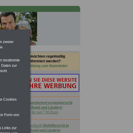
en zweier
ie
Sie möchten regelmäßig
rn bestimmte
informiert werden?
 Daten zur
Anmeldung zum Newsletter
nicht
ite Cookies
Buch
Beamtenversorgungsrecht
in Bund und Ländern
für nut 7,50 Euro
 in Form von
Taschenbuch
Beihilferecht in
s Links zur
Bund und Ländern