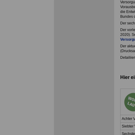
Versorgun
Vorausbe
die Entw
Bundes d
Der sech
Der vorl
2020). Se
Versorg
Der aktu
(Drucksa
Detailiie
Hier e
Achter 
Siebter
Sechste