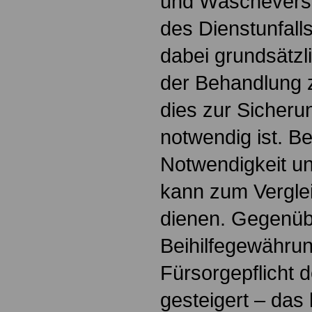
und Wäscheversch
des Dienstunfalls
dabei grundsätzli
der Behandlung 
dies zur Sicheru
notwendig ist. B
Notwendigkeit u
kann zum Verglei
dienen. Gegenüb
Beihilfegewährun
Fürsorgepflicht 
gesteigert – das h