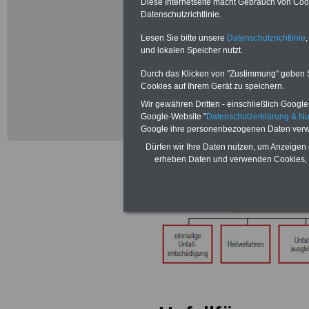
Unfall-Hinterb
Diese Internetseite macht Gebrauch von Cooki
Datenschutzrichtlinie.
Einmalige Unfa
Lesen Sie bitte unsere
Datenschutzrichtlinie
,
und lokalen Speicher nutzt.
Schadensausgle
Durch das Klicken von "Zustimmung" geben Sie
Fällen
Cookies auf Ihrem Gerät zu speichern.
Wir gewähren Dritten - einschließlich Google -
Einsatzversorg
Google-Website "
Datenschutzerklärung & N
Google ihre personenbezogenen Daten verw
Verwendung im
Dürfen wir Ihre Daten nutzen, um Anzeigen 
erheben Daten und verwenden Cookies, 