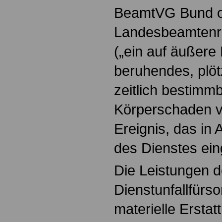
BeamtVG Bund o
Landesbeamtenrec
(„ein auf äußere
beruhendes, plötz
zeitlich bestimm
Körperschaden 
Ereignis, das in
des Dienstes eing
Die Leistungen d
Dienstunfallfürs
materielle Ersta