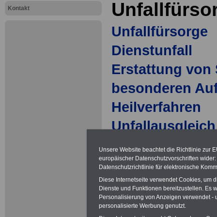
Unfallfürso
Kontakt
Unfallfürsorge
Dienstunfall
Erstattung von
besonderen Au
Heilverfahren
Unfallausgleich
Unfallruhegehal
Unsere Website beachtet die Richtlinie zur 
europäischer Datenschutzvorschriften wide
Erhöhtes Unfal
Datenschutzrichtlinie für elektronische Komm
Unterhaltsbeitr
Diese Internetseite verwendet Cookies, um 
Dienste und Funktionen bereitzustellen. Es
Beamte
Personalisierung von Anzeigen verwendet - un
personalisierte Werbung genutzt.