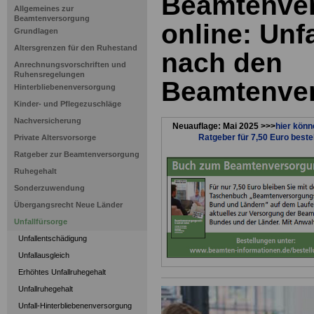
Beamtenve
Allgemeines zur
Beamtenversorgung
online: Unf
Grundlagen
Altersgrenzen für den Ruhestand
nach den
Anrechnungsvorschriften und
Ruhensregelungen
Beamtenve
Hinterbliebenenversorgung
Kinder- und Pflegezuschläge
Nachversicherung
Neuauflage: Mai 2025 >>>
hier könn
Ratgeber für 7,50 Euro beste
Private Altersvorsorge
Ratgeber zur Beamtenversorgung
Ruhegehalt
Sonderzuwendung
Übergangsrecht Neue Länder
Unfallfürsorge
Unfallentschädigung
Unfallausgleich
Erhöhtes Unfallruhegehalt
Unfallruhegehalt
Unfall-Hinterbliebenenversorgung