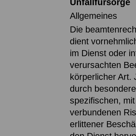
Unfallfürsorge
Allgemeines
Die beamtenrecht
dient vornehmlic
im Dienst oder i
verursachten Be
körperlicher Art.
durch besondere
spezifischen, mi
verbundenen Ris
erlittener Besch
den Dienst hervo