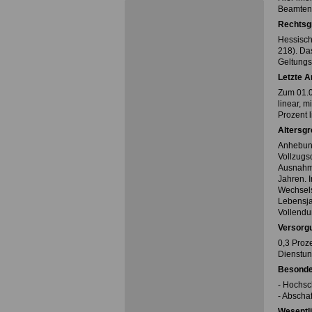
Beamten
Rechtsg
Hessisch
218). Da
Geltungs
Letzte 
Zum 01.0
linear, 
Prozent l
Altersg
Anhebung
Vollzugs
Ausnahme
Jahren. 
Wechsels
Lebensja
Vollendu
Versorg
0,3 Proze
Dienstun
Besonder
- Hochsc
- Abscha
Wesentl