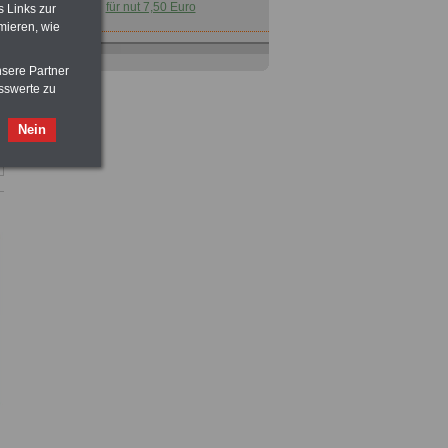
für nut 7,50 Euro
s Links zur
mieren, wie
Nebenberufler aufpassen: mit dem
OnlineBuch Nebentätigkeit sind Sie
nsere Partner
für nur 7,50 Euro auf der sicheren Seite
sswerte zu
Taschenbuch
Beihilferecht in
Nein
Bund und Ländern
für nur 7,50 Euro
Buch
Beamtenversorgungsrecht
in Bund und Ländern
für nut 7,50 Euro