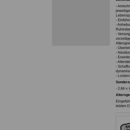
- Anrech
jeweilig
Lebenspa
- Einfüh
- Anhebu
Ruhestan
- Versor
vorzeiti
Altersgr
- Überle
- Neufas
- Erweit
- Alterst
- Schaff
dynamisc
- Locker
Sonderz
- 2,66 v
Altersge
Eingefüh
letzten D