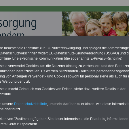
e beachtet die Richtlinie zur EU-Nutzereinwilligung und spiegelt die Anforderung
ation zu gering - hohe Nachzahlung für Beamte & Ruhestandsbeamte
 Datenschutzvorschriften wider: EU-Datenschutz-Grundverordnung (DSGVO) und d
desverfassungsgericht hat die Berliner Landesbesoldung für verfassungs-
chtlinie für elektronische Kommunikation (die sogenannte E-Privacy-Richtlinie).
rklärt (Berlin muss bis
März 2027 eine Neuregelung der Besoldung
eßen). Auch beim Bund (Beamte & Ruhestandsbeamte) gibt es teilweise
tseite verwendet Cookies, um die Nutzererfahrung zu verbessern und den Benutze
chzahlungen (Medienberichten zufolge liegt diese für
alle (!) Beamte
unktionen bereitzustellen. Es werden Nutzerdaten - auch ihre personenbezogenen
en
mind. 3.000 und 13.000 Euro
, Der INFO-SERVICE gibt hierzu im II. Vj.
ung von Anzeigen verwendet - und Cookies sowohl für personalisierte als auch für 
ne Broschüre heraus (unmittelbar nach Beschluss eines Gesetzentwurfs
te Werbung genutzt.
desregierung >>>
zur (Vor)Bestellung der Broschüre
.
tseite macht Gebrauch von Cookies von Dritten, siehe dazu weitere Details in der
htlinie.
te unsere
Datenschutzrichtlinie
, um mehr darüber zu erfahren, wie diese Internetse
: Landesrechtliche Besonderheiten zur
peicher nutzt.
enversorgung
cken von "Zustimmung" geben Sie dieser Internetseite die Erlaubnis, Informationen
PDF-SERVICE
für nur
flage: Mai 2025 >>>
hier können Sie den
hrem Gerät zu speichern.
15,00 Euro
Ratgeber für 7,50 Euro bestellen