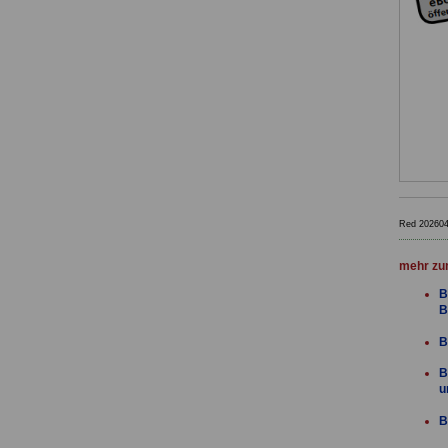
Red 20260
mehr zu
B
B
B
B
u
B