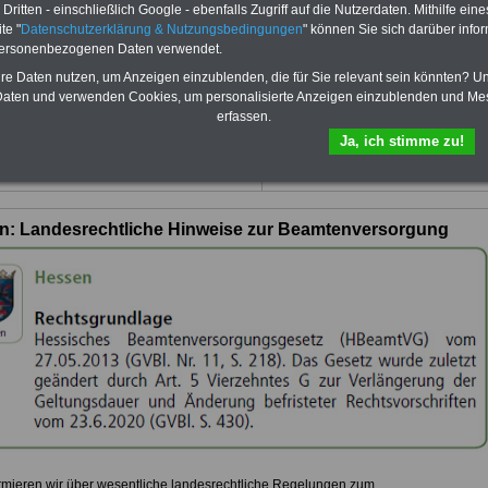
ritten - einschließlich Google - ebenfalls Zugriff auf die Nutzerdaten. Mithilfe eine
Für nur 15,00 Euro bei einer
Laufzeit
te "
Datenschutzerklärung & Nutzungsbedingungen
" können Sie sich darüber infor
von 12 Monaten
bleiben Sie zu den
wichtigsten Fragen zum Öffentlichen
personenbezogenen Daten verwendet.
Dienst auf dem Laufenden, u.a. auch
hre Daten nutzen, um Anzeigen einzublenden, die für Sie relevant sein könnten? U
zur Beamtenversorgung -Online.
aten und verwenden Cookies, um personalisierte Anzeigen einzublenden und Me
Sie finden im Portal des PDF-
erfassen.
SERVICE zehn Bücher bzw. eBooks
Ja, ich stimme zu!
zum herunterladen, lesen und
ausdrucken.
Mehr Infos
n: Landesrechtliche Hinweise zur Beamtenversorgung
ormieren wir über wesentliche landesrechtliche Regelungen zum