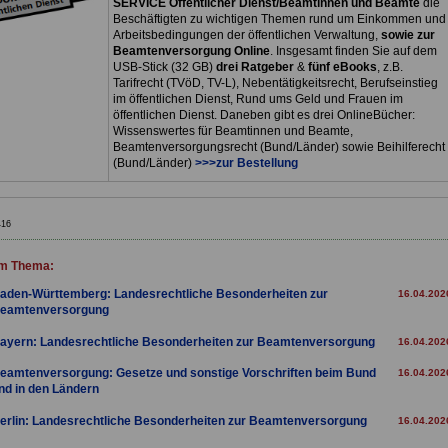
SERVICE Öffentlicher Dienst/Beamtinnen und Beamte
die
Beschäftigten zu wichtigen Themen rund um Einkommen und
Arbeitsbedingungen der öffentlichen Verwaltung,
sowie zur
Beamtenversorgung Online
. Insgesamt finden Sie auf dem
USB-Stick (32 GB)
drei Ratgeber
&
fünf eBooks
, z.B.
Tarifrecht (TVöD, TV-L), Nebentätigkeitsrecht, Berufseinstieg
im öffentlichen Dienst, Rund ums Geld und Frauen im
öffentlichen Dienst. Daneben gibt es drei OnlineBücher:
Wissenswertes für Beamtinnen und Beamte,
Beamtenversorgungsrecht (Bund/Länder) sowie Beihilferecht
(Bund/Länder)
>>>zur Bestellung
416
m Thema:
aden-Württemberg: Landesrechtliche Besonderheiten zur
16.04.202
eamtenversorgung
ayern: Landesrechtliche Besonderheiten zur Beamtenversorgung
16.04.202
eamtenversorgung: Gesetze und sonstige Vorschriften beim Bund
16.04.202
nd in den Ländern
erlin: Landesrechtliche Besonderheiten zur Beamtenversorgung
16.04.202