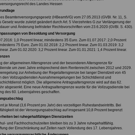
versorgungsrecht des Landes Hessen
rundlage
es Beamtenversorgungsgesetz (HBeamtVG) vom 27.05.2013 (GVBl. Nr. 11, S.
s Gesetz wurde zuletzt geändert durch Art. 5 Vierzehntes G zur Verlängerung der
dauer und Änderung befristeter Rechtsvorschriften vom 23.6.2020 (GVBl. S. 430).
Anpassungen von Besoldung und Versorgung
7.2016: 1,0 Prozent linear, mindestens 35 Euro. Zum 01.07.2017: 2,0 Prozent
mindestens 75 Euro. Zum 01.02.2018: 2,2 Prozent linear. Zum 01.03.2019: 3,2
inear. Zum 01.02.2020: 3,2 Prozent linear. Zum 01.01.2021: 1,4 Prozent linear.
renzen
 der allgemeinen Altersgrenze und der besonderen Altersgrenze für
dienste um zwei Jahre entsprechend dem Rentenrecht zwischen 2012 und 2029.
regelung zur Anhebung der Regelaltersgrenze bei langer Dienstzeit von 45
In den Vollzugsdiensten Ausnahmeregelungen bei Schichtdienst und
chichtdienst möglich. Die allgemeine Antragsaltersgrenze wird auf das 62.
hr abgesenkt. Eine neue Antragsaltersgrenze wurde für die Vollzugsdienste bei
ng des 60. Lebensjahres geschaffen.
ungsabschlag
nt je Monat (3,6 Prozent pro Jahr) des vorzeitigen Ruhestandseintritts. Bei
fähigkeit ist der Versorgungsabschlag auf insgesamt 10,8 Prozent begrenzt
heiten bei ruhegehaltfähigen Dienstzeiten
hul- und Fachhochschulzeiten bleiben bis zu 3 Jahre ruhegehaltfähig.
ffung der Einschränkung auf Zeiten nach Vollendung des 17. Lebensjahres.
iche versorgungsrechtliche Änderungen