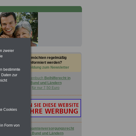
en zweier
ie
Sie möchten regelmäßig
informiert werden?
Anmeldung zum Newsletter
rn bestimmte
 Daten zur
Taschenbuch
Beihilferecht in
nicht
Bund und Ländern
für nur 7,50 Euro
ite Cookies
 in Form von
Buch
Beamtenversorgungsrecht
in Bund und Ländern