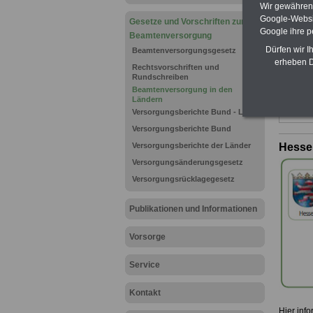
Wir gewähren D
Google-Websi
Gesetze und Vorschriften zur
Google ihre 
Beamtenversorgung
Dürfen wir I
Beamtenversorgungsgesetz
erheben D
Rechtsvorschriften und
Rundschreiben
Beamtenversorgung in den
Ländern
Versorgungsberichte Bund - Länder
Versorgungsberichte Bund
Versorgungsberichte der Länder
Hesse
Versorgungsänderungsgesetz
Versorgungsrücklagegesetz
Publikationen und Informationen
Vorsorge
Service
Kontakt
Hier inf