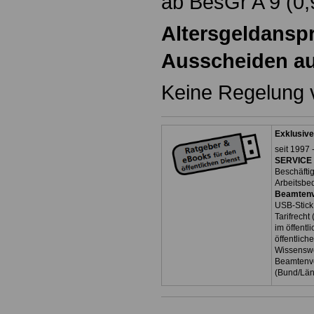
ab BesGr A 9 (0,
Altersgeldanspr
Ausscheiden au
Keine Regelung 
Exklusive
seit 1997 
SERVICE 
Beschäfti
Arbeitsbe
Beamtenv
USB-Stick
Tarifrecht
im öffent
öffentlich
Wissenswe
Beamtenve
(Bund/Lä