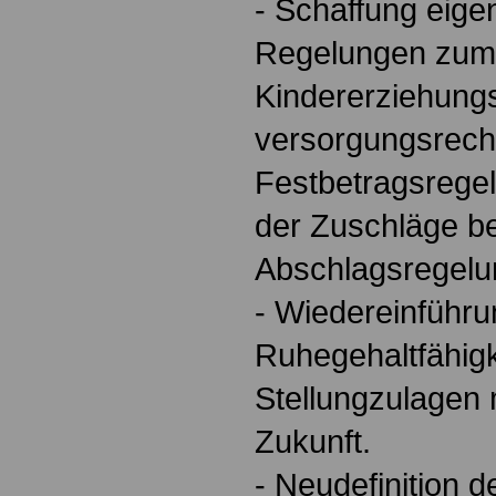
- Schaffung eige
Regelungen zum
Kindererziehungs
versorgungsrecht
Festbetragsrege
der Zuschläge b
Abschlagsregelu
- Wiedereinführu
Ruhegehaltfähig
Stellungzulagen 
Zukunft.
- Neudefinition