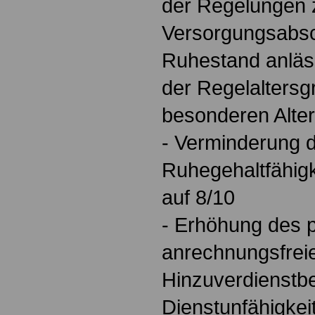
der Regelungen
Versorgungsabsc
Ruhestand anläs
der Regelalters
besonderen Alte
- Verminderung 
Ruhegehaltfähigke
auf 8/10
- Erhöhung des 
anrechnungsfrei
Hinzuverdienstbe
Dienstunfähigkei