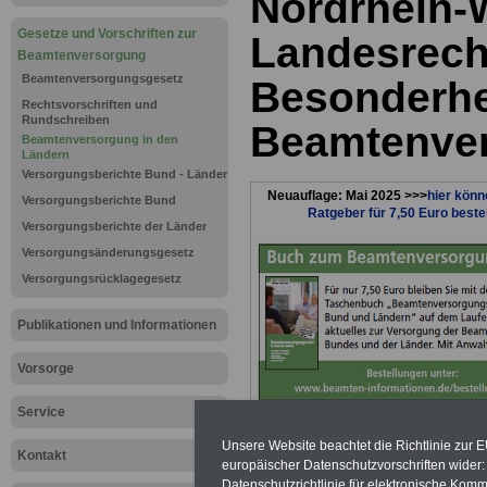
Nordrhein-
Gesetze und Vorschriften zur
Landesrech
Beamtenversorgung
Beamtenversorgungsgesetz
Besonderhe
Rechtsvorschriften und
Rundschreiben
Beamtenve
Beamtenversorgung in den
Ländern
Versorgungsberichte Bund - Länder
Neuauflage: Mai 2025 >>>
hier könn
Versorgungsberichte Bund
Ratgeber für 7,50 Euro beste
Versorgungsberichte der Länder
Versorgungsänderungsgesetz
Versorgungsrücklagegesetz
Publikationen und Informationen
Vorsorge
Service
Unsere Website beachtet die Richtlinie zur 
Nordrhein-
Kontakt
europäischer Datenschutzvorschriften wide
Datenschutzrichtlinie für elektronische Komm