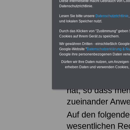
Diese Internetseite macht Gebrauch von Cooki
Datenschutzrichtlinie.
überführt. Darüb
Lesen Sie bitte unsere
Datenschutzrichtlinie
,
vereinzelt aber 
und lokalen Speicher nutzt.
Nebeneinander v
Durch das Klicken von "Zustimmung" geben Sie
Cookies auf Ihrem Gerät zu speichern.
und einzelnen Ä
Wir gewähren Dritten - einschließlich Google -
Google-Website "
Datenschutzerklärung & N
Landesrecht, wel
Google ihre personenbezogenen Daten verw
Dürfen wir Ihre Daten nutzen, um Anzeigen 
einem eigenstän
erheben Daten und verwenden Cookies, 
Beamtenversorgu
hat, so dass meh
zueinander Anwe
Auf den folgende
wesentlichen Re