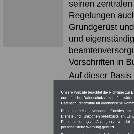
seinen zentralen
Regelungen auch
Grundgerüst und
und eigenständi
beamtenversorgu
Vorschriften in 
Auf dieser Basis 
Länder entweder
Unsere Website beachtet die Richtlinie zur 
Vollregelungen i
europäischer Datenschutzvorschriften wide
Datenschutzrichtlinie für elektronische Komm
Beamtenversorgu
Diese Internetseite verwendet Cookies, um 
Dienste und Funktionen bereitzustellen. Es
oder zumindest d
Personalisierung von Anzeigen verwendet - un
personalisierte Werbung genutzt.
Bundesrecht form