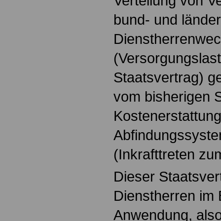
Verteilung von V
bund- und lände
Dienstherrenwec
(Versorgungslast
Staatsvertrag) g
vom bisherigen S
Kostenerstattun
Abfindungssyste
(Inkrafttreten zu
Dieser Staatsvert
Dienstherren im
Anwendung, also 