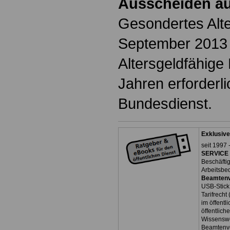
Ausscheiden au
Gesondertes Alt
September 2013 i
Altersgeldfähige 
Jahren erforderl
Bundesdienst.
Exklusive
seit 1997 
SERVICE 
Beschäfti
Arbeitsbe
Beamtenv
USB-Stick
Tarifrecht
im öffent
öffentlich
Wissenswe
Beamtenve