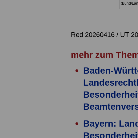
(Bund/Lä
Red 20260416 / UT 2
mehr zum Them
Baden-Württ
Landesrecht
Besonderhei
Beamtenver
Bayern: Land
Besonderhei