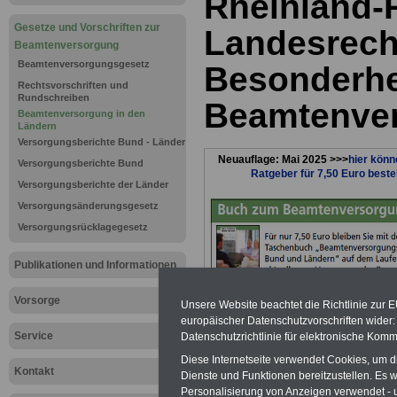
Rheinland-P
Gesetze und Vorschriften zur
Landesrech
Beamtenversorgung
Beamtenversorgungsgesetz
Besonderhe
Rechtsvorschriften und
Rundschreiben
Beamtenve
Beamtenversorgung in den
Ländern
Versorgungsberichte Bund - Länder
Neuauflage: Mai 2025 >>>
hier könn
Versorgungsberichte Bund
Ratgeber für 7,50 Euro beste
Versorgungsberichte der Länder
Versorgungsänderungsgesetz
Versorgungsrücklagegesetz
Publikationen und Informationen
Vorsorge
Unsere Website beachtet die Richtlinie zur 
europäischer Datenschutzvorschriften wide
Service
Datenschutzrichtlinie für elektronische Komm
Diese Internetseite verwendet Cookies, um 
Rheinland-P
Kontakt
Dienste und Funktionen bereitzustellen. Es
Personalisierung von Anzeigen verwendet - un