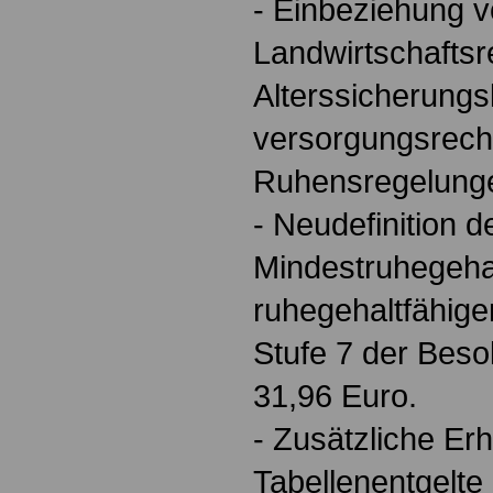
- Einbeziehung 
Landwirtschaftsr
Alterssicherungsl
versorgungsrech
Ruhensregelung
- Neudefinition
Mindestruhegehal
ruhegehaltfähig
Stufe 7 der Beso
31,96 Euro.
- Zusätzliche Er
Tabellenentgelte