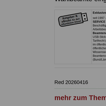
Exklusive
seit 1997 
SERVICE 
Beschäfti
Arbeitsbe
Beamtenv
USB-Stick
Tarifrecht
im öffent
öffentlich
Wissenswe
Beamtenve
(Bund/Lä
Red 20260416
mehr zum Them