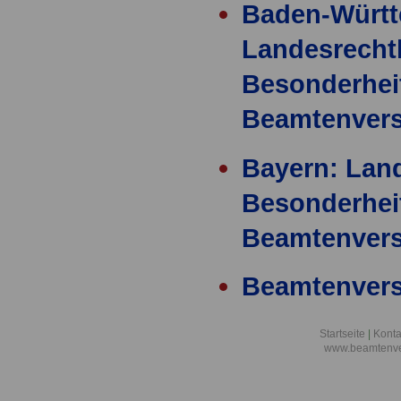
Baden-Württ
Landesrecht
Besonderhei
Beamtenver
Bayern: Land
Besonderhei
Beamtenver
Beamtenver
Gesetze und
Startseite
|
Konta
Vorschriften
www.beamtenve
den Ländern