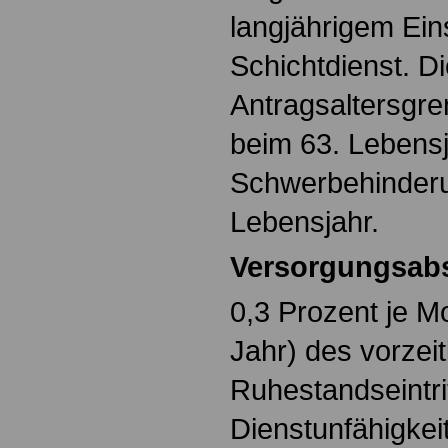
langjährigem Ein
Schichtdienst. D
Antragsaltersgre
beim 63. Lebensja
Schwerbehinderu
Lebensjahr.
Versorgungsab
0,3 Prozent je M
Jahr) des vorzei
Ruhestandseintrit
Dienstunfähigkeit