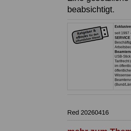
beabsichtigt.
Exklusive
seit 1997 
SERVICE 
Beschäfti
Arbeitsbe
Beamtenv
USB-Stick
Tarifrecht
im öffent
öffentlich
Wissenswe
Beamtenve
(Bund/Lä
Red 20260416