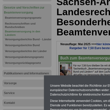
Sachsen-An
Gesetze und Vorschriften zur
Landesrech
Beamtenversorgung
Beamtenversorgungsgesetz
Besonderhe
Rechtsvorschriften und
Rundschreiben
Beamtenve
Beamtenversorgung in den
Ländern
Versorgungsberichte Bund - Länder
Neuauflage: Mai 2025 >>>
hier könn
Versorgungsberichte Bund
Ratgeber für 7,50 Euro beste
Versorgungsberichte der Länder
Versorgungsänderungsgesetz
Versorgungsrücklagegesetz
Publikationen und Informationen
Vorsorge
Unsere Website beachtet die Richtlinie zur 
europäischer Datenschutzvorschriften wide
Service
Datenschutzrichtlinie für elektronische Komm
Diese Internetseite verwendet Cookies, um 
Sachsen-An
Kontakt
Dienste und Funktionen bereitzustellen. Es
Personalisierung von Anzeigen verwendet - un