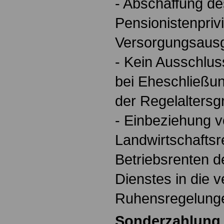
- Abschaffung de
Pensionistenpriv
Versorgungsausg
- Kein Ausschlu
bei Eheschließu
der Regelaltersg
- Einbeziehung 
Landwirtschaftsr
Betriebsrenten de
Dienstes in die 
Ruhensregelung
Sonderzahlung 