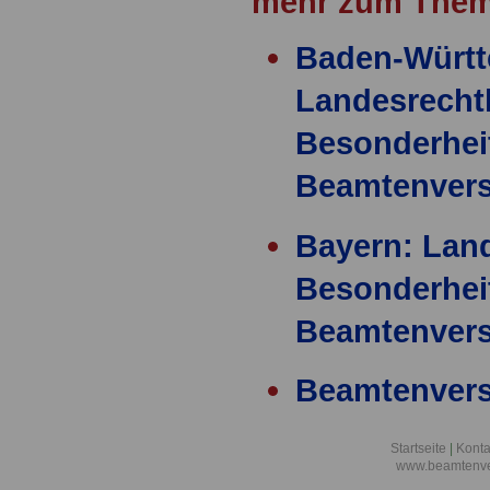
mehr zum Them
Baden-Württ
Landesrecht
Besonderhei
Beamtenver
Bayern: Land
Besonderhei
Beamtenver
Beamtenver
Gesetze und
Startseite
|
Konta
Vorschriften
www.beamtenve