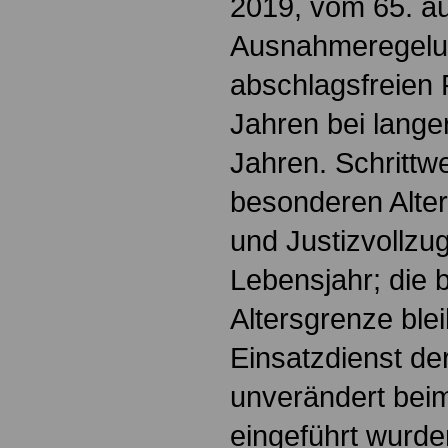
2019, vom 65. au
Ausnahmeregel
abschlagsfreien 
Jahren bei lange
Jahren. Schrittw
besonderen Alter
und Justizvollzu
Lebensjahr; die
Altersgrenze blei
Einsatzdienst d
unverändert bei
eingeführt wurd