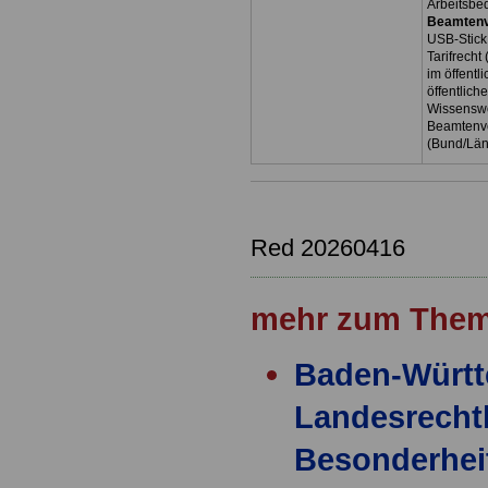
Arbeitsbe
Beamtenv
USB-Stick
Tarifrecht
im öffent
öffentlich
Wissenswe
Beamtenve
(Bund/Lä
Red 20260416
mehr zum Them
Baden-Württ
Landesrecht
Besonderhei