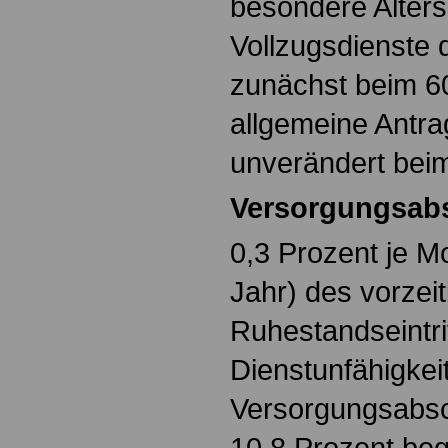
besondere Alter
Vollzugsdienste 
zunächst beim 60
allgemeine Antra
unverändert beim
Versorgungsab
0,3 Prozent je M
Jahr) des vorzei
Ruhestandseintrit
Dienstunfähigkeit
Versorgungsabsc
10,8 Prozent beg