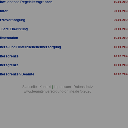
bweichende Regelaltersgrenzen
16.04.202
mter
20.04.202
rzteversorgung
20.04.202
ußere Einwirkung
20.04.202
limentation
16.04.202
lters- und Hinterbliebenenversorgung
16.04.202
ltersgrenze
16.04.202
ltersgrenze
16.04.202
ltersgrenzen Beamte
16.04.202
ltersrente für langjährig Versicherte
16.04.202
Startseite
|
Kontakt
|
Impressum
|
Datenschutz
www.beamtenversorgung-online.de © 2026
ltersrente für Versicherte
16.04.202
ltersteilzeit
16.04.202
ltersteilzeit Beamte
20.04.202
ltersteilzeitbewilligungen
20.04.202