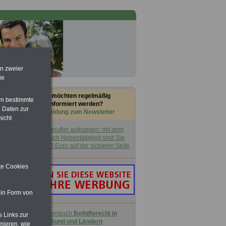
en zweier
ie
Sie möchten regelmäßig
rn bestimmte
informiert werden?
 Daten zur
Anmeldung zum Newsletter
nicht
Nebenberufler aufpassen: mit dem
OnlineBuch Nebentätigkeit sind Sie
für nur 7,50 Euro auf der sicheren Seite
ite Cookies
 in Form von
Taschenbuch
Beihilferecht in
s Links zur
Bund und Ländern
mieren, wie