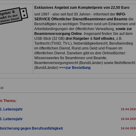
Exklusives Angebot zum Komplettpreis von 22,50 Euro
seit 1997 - also seit fast 30 Jahren - informiert der
INFO-
SERVICE Öffentlicher Dienst/Beamtinnen und Beamte
die
Beschäftigten zu wichtigen Themen rund um Einkommen und
Arbeitsbedingungen der öffentlichen Verwaltung,
sowie zur
Beamtenversorgung Online
. Insgesamt finden Sie auf dem
USB-Stick (32 GB)
drei Ratgeber
&
fünf eBooks
, z.B.
Tarifrecht (TVöD, TV-L), Nebentätigkeitsrecht, Berufseinstieg
im öffentlichen Dienst, Rund ums Geld und Frauen im
öffentlichen Dienst. Daneben gibt es drei OnlineBücher:
Wissenswertes für Beamtinnen und Beamte,
Beamtenversorgungsrecht (Bund/Länder) sowie Beihilferecht
(Bund/Länder)
>>>zur Bestellung
416
m Thema:
5. Lebensjahr
16.04.202
3. Lebensjahr
16.04.202
bsicherung gegen Berufsunfähigkeit
16.04.202