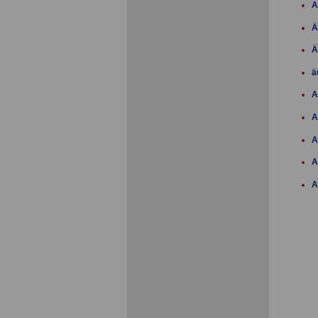
A
Ä
Ä
ä
A
A
A
A
A
A
A
A
A
A