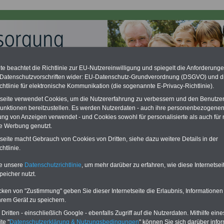
e beachtet die Richtlinie zur EU-Nutzereinwilligung und spiegelt die Anforderung
 Datenschutzvorschriften wider: EU-Datenschutz-Grundverordnung (DSGVO) und d
chtlinie für elektronische Kommunikation (die sogenannte E-Privacy-Richtlinie).
ation zu gering - hohe Nachzahlung für Beamte & Ruhestandsbeamte
desverfassungsgericht hat die Berliner Landesbesoldung für verfassungs-
tseite verwendet Cookies, um die Nutzererfahrung zu verbessern und den Benutze
rklärt (Berlin muss bis
März 2027 eine Neuregelung der Besoldung
unktionen bereitzustellen. Es werden Nutzerdaten - auch ihre personenbezogenen
eßen). Auch beim Bund (Beamte & Ruhestandsbeamte) gibt es teilweise
ung von Anzeigen verwendet - und Cookies sowohl für personalisierte als auch für 
chzahlungen (Medienberichten zufolge liegt diese für
alle (!) Beamte
te Werbung genutzt.
en
mind. 3.000 und 13.000 Euro
, Der INFO-SERVICE gibt hierzu im II. Vj.
ne Broschüre heraus (unmittelbar nach Beschluss eines Gesetzentwurfs
tseite macht Gebrauch von Cookies von Dritten, siehe dazu weitere Details in der
desregierung >>>
zur (Vor)Bestellung der Broschüre
.
htlinie.
te unsere
Datenschutzrichtlinie
, um mehr darüber zu erfahren, wie diese Internetse
peicher nutzt.
weitige Verwendung des Beamten
cken von "Zustimmung" geben Sie dieser Internetseite die Erlaubnis, Informationen
hrem Gerät zu speichern.
PDF-SERVICE
für nur
flage: Mai 2025 >>>
hier können Sie den
15,00 Euro
Ratgeber für 7,50 Euro bestellen
ritten - einschließlich Google - ebenfalls Zugriff auf die Nutzerdaten. Mithilfe eine
Für nur 15,00 Euro bei einer
Laufzeit
te "
Datenschutzerklärung & Nutzungsbedingungen
" können Sie sich darüber infor