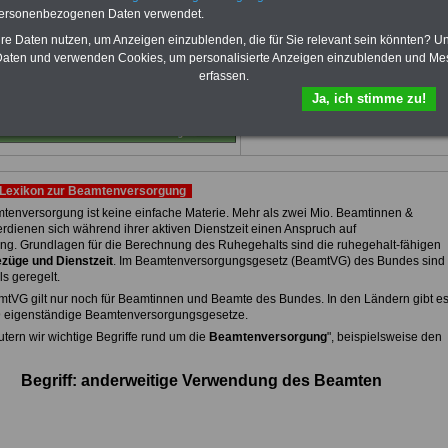
von 12 Monaten
bleiben Sie zu den
personenbezogenen Daten verwendet.
wichtigsten Fragen zum Öffentlichen
hre Daten nutzen, um Anzeigen einzublenden, die für Sie relevant sein könnten? U
Dienst auf dem Laufenden, u.a. auch
zur Beamtenversorgung -Online.
aten und verwenden Cookies, um personalisierte Anzeigen einzublenden und Me
erfassen.
Sie finden im Portal des PDF-
SERVICE zehn Bücher bzw. eBooks
Ja, ich stimme zu!
zum herunterladen, lesen und
ausdrucken.
Mehr Infos
Lexikon zur Beamtenversorgung
tenversorgung ist keine einfache Materie. Mehr als zwei Mio. Beamtinnen &
rdienen sich während ihrer aktiven Dienstzeit einen Anspruch auf
ng. Grundlagen für die Berechnung des Ruhegehalts sind die ruhegehalt-fähigen
züge und Dienstzeit
. Im Beamtenversorgungsgesetz (BeamtVG) des Bundes sind
ls geregelt.
tVG gilt nur noch für Beamtinnen und Beamte des Bundes. In den Ländern gibt e
9 eigenständige Beamtenversorgungsgesetze.
utern wir wichtige Begriffe rund um die
Beamtenversorgung
", beispielsweise den
Begriff: anderweitige Verwendung des Beamten