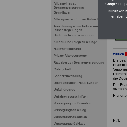
Allgemeines zur
Google ihre 
Beamtenversorgung
Dürfen wir I
Grundlagen
erheben D
Altersgrenzen für den Ruhestand
Anrechnungsvorschriften und
Ruhensregelungen
Hinterbliebenenversorgung
Kinder- und Pflegezuschläge
Nachversicherung
zurück
Private Altersvorsorge
Die Beam
Ratgeber zur Beamtenversorgung
Beamte e
Ruhegehalt
Versorgu
Dienstbe
Sonderzuwendung
die Detai
Übergangsrecht Neue Länder
Das Beam
seit 200
Unfallfürsorge
Hier erlä
Verfahrensvorschriften
Versorgung der Beamten
Versorgungsabschlag
Versorgungsausgleich
N.N.
Versorgungsrücklage