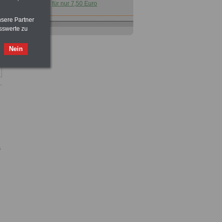
für nur 7,50 Euro
nsere Partner
Buch
Beamtenversorgungsrecht
sswerte zu
in Bund und Ländern
für nut 7,50 Euro
Nein
Nebenberufler aufpassen: mit dem
OnlineBuch Nebentätigkeit sind Sie
für nur 7,50 Euro auf der sicheren Seite
Taschenbuch
Beihilferecht in
s
Bund und Ländern
für nur 7,50 Euro