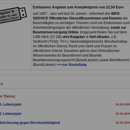
Exklusives Angebot zum Komplettpreis von 22,50 Euro
seit 1997 - also seit fast 30 Jahren - informiert der
INFO-
SERVICE Öffentlicher Dienst/Beamtinnen und Beamte
die
Beschäftigten zu wichtigen Themen rund um Einkommen und
Arbeitsbedingungen der öffentlichen Verwaltung,
sowie zur
Beamtenversorgung Online
. Insgesamt finden Sie auf dem
USB-Stick (32 GB)
drei Ratgeber
&
fünf eBooks
, z.B.
Tarifrecht (TVöD, TV-L), Nebentätigkeitsrecht, Berufseinstieg
im öffentlichen Dienst, Rund ums Geld und Frauen im
öffentlichen Dienst. Daneben gibt es drei OnlineBücher:
Wissenswertes für Beamtinnen und Beamte,
Beamtenversorgungsrecht (Bund/Länder) sowie Beihilferecht
(Bund/Länder)
>>>zur Bestellung
416
m Thema:
5. Lebensjahr
16.04.202
3. Lebensjahr
16.04.202
bsicherung gegen Berufsunfähigkeit
16.04.202