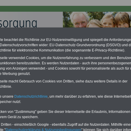
e beachtet die Richtlinie zur EU-Nutzereinwilligung und spiegelt die Anforderung
 Datenschutzvorschriften wider: EU-Datenschutz-Grundverordnung (DSGVO) und d
chtlinie für elektronische Kommunikation (die sogenannte E-Privacy-Richtlinie).
ation zu gering - hohe Nachzahlung für Beamte & Ruhestandsbeamte
desverfassungsgericht hat die Berliner Landesbesoldung für verfassungs-
tseite verwendet Cookies, um die Nutzererfahrung zu verbessern und den Benutze
rklärt (Berlin muss bis
März 2027 eine Neuregelung der Besoldung
unktionen bereitzustellen. Es werden Nutzerdaten - auch ihre personenbezogenen
eßen). Auch beim Bund (Beamte & Ruhestandsbeamte) gibt es teilweise
ung von Anzeigen verwendet - und Cookies sowohl für personalisierte als auch für 
chzahlungen (Medienberichten zufolge liegt diese für
alle (!) Beamte
te Werbung genutzt.
en
mind. 3.000 und 13.000 Euro
, Der INFO-SERVICE gibt hierzu im II. Vj.
ne Broschüre heraus (unmittelbar nach Beschluss eines Gesetzentwurfs
tseite macht Gebrauch von Cookies von Dritten, siehe dazu weitere Details in der
desregierung >>>
zur (Vor)Bestellung der Broschüre
.
htlinie.
te unsere
Datenschutzrichtlinie
, um mehr darüber zu erfahren, wie diese Internetse
peicher nutzt.
ngsklauseln
cken von "Zustimmung" geben Sie dieser Internetseite die Erlaubnis, Informationen
hrem Gerät zu speichern.
PDF-SERVICE
für nur
flage: Mai 2025 >>>
hier können Sie den
15,00 Euro
Ratgeber für 7,50 Euro bestellen
ritten - einschließlich Google - ebenfalls Zugriff auf die Nutzerdaten. Mithilfe eine
Für nur 15,00 Euro bei einer
Laufzeit
te "
Datenschutzerklärung & Nutzungsbedingungen
" können Sie sich darüber infor