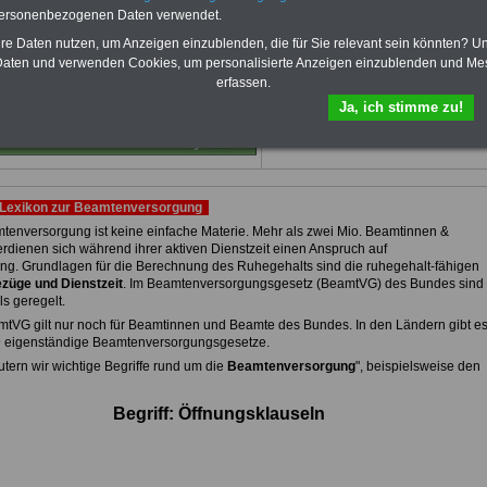
von 12 Monaten
bleiben Sie zu den
personenbezogenen Daten verwendet.
wichtigsten Fragen zum Öffentlichen
hre Daten nutzen, um Anzeigen einzublenden, die für Sie relevant sein könnten? U
Dienst auf dem Laufenden, u.a. auch
zur Beamtenversorgung -Online.
aten und verwenden Cookies, um personalisierte Anzeigen einzublenden und Me
erfassen.
Sie finden im Portal des PDF-
SERVICE zehn Bücher bzw. eBooks
Ja, ich stimme zu!
zum herunterladen, lesen und
ausdrucken.
Mehr Infos
Lexikon zur Beamtenversorgung
tenversorgung ist keine einfache Materie. Mehr als zwei Mio. Beamtinnen &
rdienen sich während ihrer aktiven Dienstzeit einen Anspruch auf
ng. Grundlagen für die Berechnung des Ruhegehalts sind die ruhegehalt-fähigen
züge und Dienstzeit
. Im Beamtenversorgungsgesetz (BeamtVG) des Bundes sind
ls geregelt.
tVG gilt nur noch für Beamtinnen und Beamte des Bundes. In den Ländern gibt e
9 eigenständige Beamtenversorgungsgesetze.
utern wir wichtige Begriffe rund um die
Beamtenversorgung
", beispielsweise den
Begriff: Öffnungsklauseln