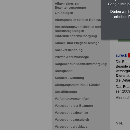
Allgemeines zur
Google ihre 
Beamtenversorgung
Dürfen wir I
Grundlagen
erheben D
Altersgrenzen für den Ruhestand
Anrechnungsvorschriften und
Ruhensregelungen
Hinterbliebenenversorgung
Kinder- und Pflegezuschläge
Nachversicherung
zurück
Private Altersvorsorge
Die Beam
Ratgeber zur Beamtenversorgung
Beamte e
Ruhegehalt
Versorgu
Dienstbe
Sonderzuwendung
die Detai
Übergangsrecht Neue Länder
Das Beam
seit 200
Unfallfürsorge
Hier erlä
Verfahrensvorschriften
Versorgung der Beamten
Versorgungsabschlag
Versorgungsausgleich
N.N.
Versorgungsrücklage