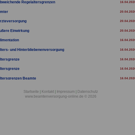
bweichende Regelaltersgrenzen
16.04.202
mter
20.04.202
rzteversorgung
20.04.202
ußere Einwirkung
20.04.202
limentation
16.04.202
lters- und Hinterbliebenenversorgung
16.04.202
ltersgrenze
16.04.202
ltersgrenze
16.04.202
ltersgrenzen Beamte
16.04.202
ltersrente für langjährig Versicherte
16.04.202
Startseite
|
Kontakt
|
Impressum
|
Datenschutz
www.beamtenversorgung-online.de © 2026
ltersrente für Versicherte
16.04.202
ltersteilzeit
16.04.202
ltersteilzeit Beamte
20.04.202
ltersteilzeitbewilligungen
20.04.202