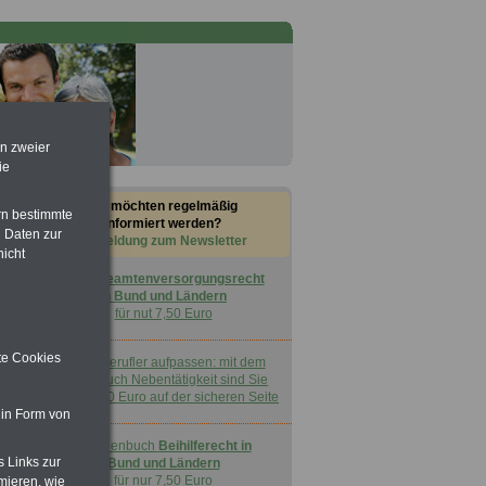
en zweier
ie
Sie möchten regelmäßig
rn bestimmte
informiert werden?
 Daten zur
Anmeldung zum Newsletter
nicht
Buch
Beamtenversorgungsrecht
in Bund und Ländern
für nut 7,50 Euro
ite Cookies
Nebenberufler aufpassen: mit dem
OnlineBuch Nebentätigkeit sind Sie
für nur 7,50 Euro auf der sicheren Seite
 in Form von
Taschenbuch
Beihilferecht in
s Links zur
Bund und Ländern
für nur 7,50 Euro
mieren, wie