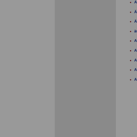
A
Ä
Ä
ä
A
A
A
A
A
A
A
A
A
A