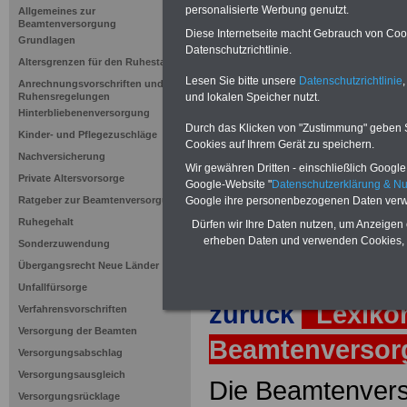
Versorgung
personalisierte Werbung genutzt.
Allgemeines zur
Beamtenversorgung
Beamte
Diese Internetseite macht Gebrauch von Cooki
Grundlagen
Datenschutzrichtlinie.
Altersgrenzen für den Ruhestand
Lesen Sie bitte unsere
Datenschutzrichtlinie
,
Anrechnungsvorschriften und
Neuauflage: Mai 2025 >>>
hier könn
und lokalen Speicher nutzt.
Ruhensregelungen
Ratgeber für 7,50 Euro beste
Hinterbliebenenversorgung
Durch das Klicken von "Zustimmung" geben Sie
Kinder- und Pflegezuschläge
Cookies auf Ihrem Gerät zu speichern.
Nachversicherung
Wir gewähren Dritten - einschließlich Google -
Private Altersvorsorge
Google-Website "
Datenschutzerklärung & N
Google ihre personenbezogenen Daten verw
Ratgeber zur Beamtenversorgung
Ruhegehalt
Dürfen wir Ihre Daten nutzen, um Anzeigen 
erheben Daten und verwenden Cookies, 
Sonderzuwendung
Übergangsrecht Neue Länder
Unfallfürsorge
zurück
Lexiko
Verfahrensvorschriften
Versorgung der Beamten
Beamtenverso
Versorgungsabschlag
Versorgungsausgleich
Die Beamtenvers
Versorgungsrücklage