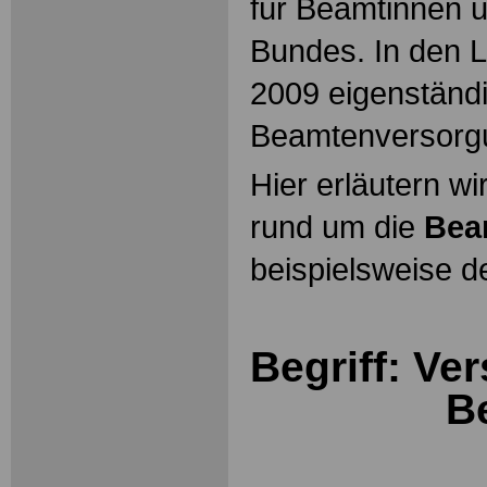
für Beamtinnen 
Bundes. In den L
2009 eigenständ
Beamtenversorg
Hier erläutern wi
rund um die
Bea
beispielsweise d
Begriff: Ve
B