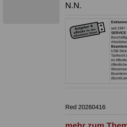
N.N.
Exklusive
seit 1997 
SERVICE 
Beschäfti
Arbeitsbe
Beamtenv
USB-Stick
Tarifrecht
im öffent
öffentlich
Wissenswe
Beamtenve
(Bund/Lä
Red 20260416
mehr zum Them