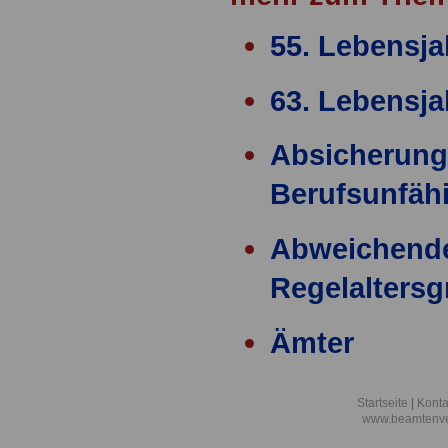
55. Lebensja
63. Lebensja
Absicherung
Berufsunfähi
Abweichend
Regelalters
Ämter
Ärzteversor
Startseite
|
Konta
www.beamtenve