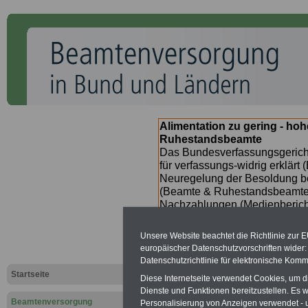
Alimentation zu gering - ho
Ruhestandsbeamte
Das Bundesverfassungsgericht
für verfassungs-widrig erklärt 
Neuregelung der Besoldung b
(Beamte & Ruhestandsbeamte) 
Nachzahlungen (Medienberichte
Beamte
zwischen
mind. 3.00
SERVICE gibt hierzu im II. Vj
Unsere Website beachtet die Richtlinie zur 
(unmittelbar nach Beschluss e
europäischer Datenschutzvorschriften wide
Bundesregierung >>>
zur (
Datenschutzrichtlinie für elektronische Komm
Startseite
Diese Internetseite verwendet Cookies, um 
Dienste und Funktionen bereitzustellen. Es
Beamtenversorgung
Personalisierung von Anzeigen verwendet - un