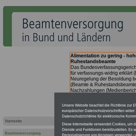
Alimentation zu gering - ho
Ruhestandsbeamte
Das Bundesverfassungsgericht
für verfassungs-widrig erklärt 
Neuregelung der Besoldung b
(Beamte & Ruhestandsbeamte) 
Nachzahlungen (Medienberichte
Beamte
zwischen
mind. 3.00
SERVICE gibt hierzu im II. Vj
Unsere Website beachtet die Richtlinie zur 
(unmittelbar nach Beschluss e
europäischer Datenschutzvorschriften wide
Bundesregierung >>>
zur (
Datenschutzrichtlinie für elektronische Komm
Startseite
Diese Internetseite verwendet Cookies, um 
Dienste und Funktionen bereitzustellen. Es
Beamtenversorgung
Personalisierung von Anzeigen verwendet - un