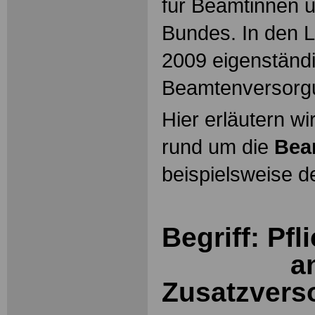
für Beamtinnen 
Bundes. In den L
2009 eigenständ
Beamtenversorg
Hier erläutern wi
rund um die
Bea
beispielsweise d
Begriff: Pfl
a
Zusatzvers