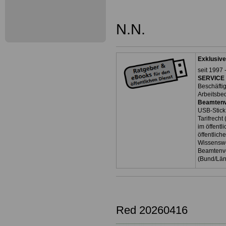
N.N.
Exklusive
seit 1997 
SERVICE 
Beschäfti
Arbeitsbe
Beamtenv
USB-Stick
Tarifrecht
im öffent
öffentlich
Wissenswe
Beamtenve
(Bund/Lä
Red 20260416