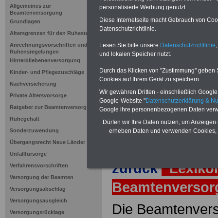
Pflichtvers
Allgemeines zur
personalisierte Werbung genutzt.
Beamtenversorgung
Zusatzvers
Diese Internetseite macht Gebrauch von Cooki
Grundlagen
Datenschutzrichtlinie.
Altersgrenzen für den Ruhestand
Lesen Sie bitte unsere
Datenschutzrichtlinie
,
Anrechnungsvorschriften und
Neuauflage: Mai 2025 >>>
hier könn
Ruhensregelungen
und lokalen Speicher nutzt.
Ratgeber für 7,50 Euro beste
Hinterbliebenenversorgung
Durch das Klicken von "Zustimmung" geben Sie
Kinder- und Pflegezuschläge
Cookies auf Ihrem Gerät zu speichern.
Nachversicherung
Wir gewähren Dritten - einschließlich Google -
Private Altersvorsorge
Google-Website "
Datenschutzerklärung & N
Ratgeber zur Beamtenversorgung
Google ihre personenbezogenen Daten verw
Ruhegehalt
Dürfen wir Ihre Daten nutzen, um Anzeigen 
erheben Daten und verwenden Cookies, 
Sonderzuwendung
Übergangsrecht Neue Länder
Unfallfürsorge
zurück
Lexiko
Verfahrensvorschriften
Versorgung der Beamten
Beamtenverso
Versorgungsabschlag
Versorgungsausgleich
Die Beamtenvers
Versorgungsrücklage