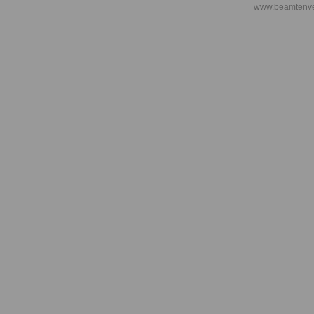
www.beamtenve
äußere Einw
Alimentation
Alters- und
Hinterblieb
Altersgrenze
Altersgrenze
Altersgrenz
Altersrente f
Versicherte