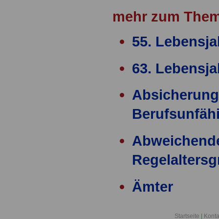
mehr zum Them
55. Lebensja
63. Lebensja
Absicherung
Berufsunfähi
Abweichend
Regelalters
Ämter
Ärzteversor
Startseite
|
Konta