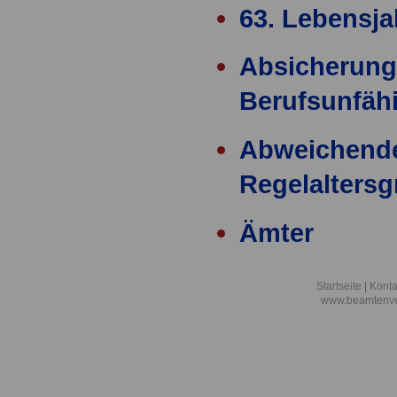
63. Lebensja
Absicherung
Berufsunfähi
Abweichend
Regelalters
Ämter
Ärzteversor
Startseite
|
Konta
www.beamtenve
äußere Einw
Alimentation