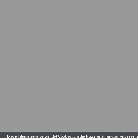
Arbeitsvertr
Arbeitsverw
Art der Tätig
Arten der V
Aufbauhilfe
Aufgabenber
Ausbildungs
ausgeglieder
Verwaltungs
Diese Internetseite verwendet Cookies, um die Nutzererfahrung zu verbesser