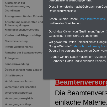
Riesterför
personalisierte Werbung genutzt.
Allgemeines zur
Beamtenversorgung
Diese Internetseite macht Gebrauch von Cooki
Grundlagen
Datenschutzrichtlinie.
Neuauflage: Mai 2025 >>>
hier könn
Altersgrenzen für den Ruhestand
Ratgeber für 7,50 Euro beste
Lesen Sie bitte unsere
Datenschutzrichtlinie
,
Anrechnungsvorschriften und
und lokalen Speicher nutzt.
Ruhensregelungen
Hinterbliebenenversorgung
Durch das Klicken von "Zustimmung" geben Sie
Kinder- und Pflegezuschläge
Cookies auf Ihrem Gerät zu speichern.
Nachversicherung
Wir gewähren Dritten - einschließlich Google -
Google-Website "
Datenschutzerklärung & N
Private Altersvorsorge
Google ihre personenbezogenen Daten verw
Ratgeber zur Beamtenversorgung
Dürfen wir Ihre Daten nutzen, um Anzeigen 
Ruhegehalt
erheben Daten und verwenden Cookies, 
Sonderzuwendung
Übergangsrecht Neue Länder
zurück
Lexiko
Unfallfürsorge
Beamtenverso
Verfahrensvorschriften
Versorgung der Beamten
Die Beamtenvers
Versorgungsabschlag
Versorgungsausgleich
einfache Materie
Versorgungsrücklage