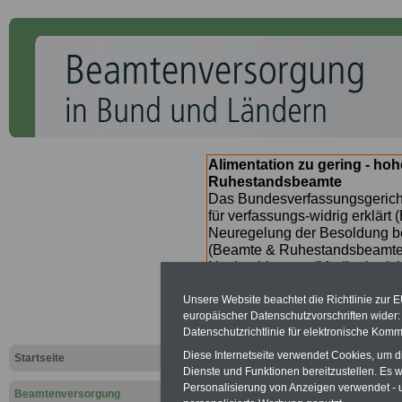
Alimentation zu gering - ho
Ruhestandsbeamte
Das Bundesverfassungsgericht
für verfassungs-widrig erklärt 
Neuregelung der Besoldung b
(Beamte & Ruhestandsbeamte) 
Nachzahlungen (Medienberichte
Beamte
zwischen
mind. 3.00
Unsere Website beachtet die Richtlinie zur 
SERVICE gibt hierzu im II. Vj
europäischer Datenschutzvorschriften wide
(unmittelbar nach Beschluss e
Datenschutzrichtlinie für elektronische Komm
Bundesregierung >>>
zur (
Diese Internetseite verwendet Cookies, um 
Startseite
Dienste und Funktionen bereitzustellen. Es
Personalisierung von Anzeigen verwendet - un
Beamtenversorgung