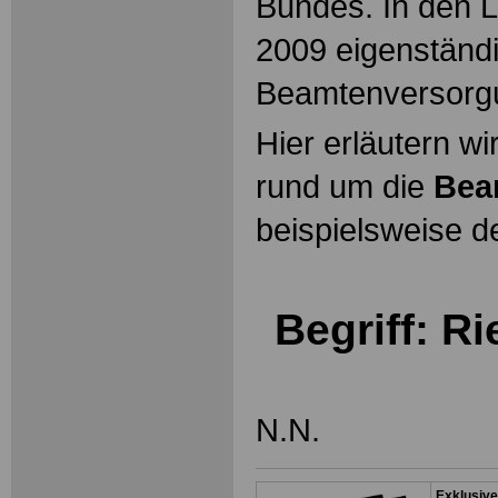
Bundes. In den L
2009 eigenständ
Beamtenversorg
Hier erläutern wi
rund um die
Bea
beispielsweise d
Begriff: R
N.N.
Exklusive