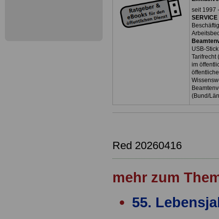
seit 1997 
SERVICE 
Beschäfti
Arbeitsbe
Beamtenv
USB-Stick
Tarifrecht
im öffent
öffentlich
Wissenswe
Beamtenve
(Bund/Lä
Red 20260416
mehr zum Them
55. Lebensja