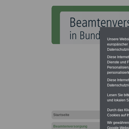
Unsere Websit
europäischer
Datenschutzri
Aliment
Das Bun
Diese Interne
widrig e
Dienste und F
beschli
Personalisier
hohe Na
personalisier
zwisch
2026 ei
Diese Interne
der Bun
Datenschutzric
Lesen Sie bit
und lokalen S
Ruhes
Durch das Kli
Startseite
Cookies auf I
Neuau
Wir gewähren D
Beamtenversorgung
Google-Websi