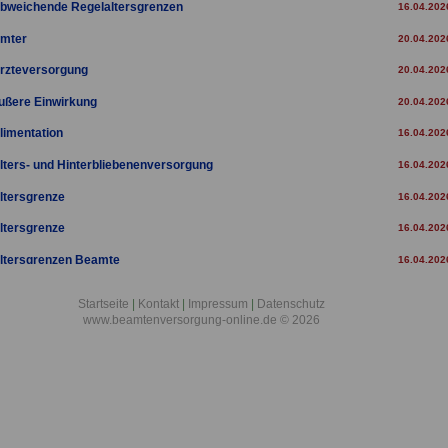
bweichende Regelaltersgrenzen
16.04.202
mter
20.04.202
rzteversorgung
20.04.202
ußere Einwirkung
20.04.202
limentation
16.04.202
lters- und Hinterbliebenenversorgung
16.04.202
ltersgrenze
16.04.202
ltersgrenze
16.04.202
ltersgrenzen Beamte
16.04.202
ltersrente für langjährig Versicherte
16.04.202
Startseite
|
Kontakt
|
Impressum
|
Datenschutz
www.beamtenversorgung-online.de © 2026
ltersrente für Versicherte
16.04.202
ltersteilzeit
16.04.202
ltersteilzeit Beamte
20.04.202
ltersteilzeitbewilligungen
20.04.202