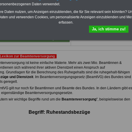
von 12 Monaten
bleiben Sie zu den
personenbezogenen Daten verwendet.
wichtigsten Fragen zum Öffentlichen
hre Daten nutzen, um Anzeigen einzublenden, die für Sie relevant sein könnten? U
Dienst auf dem Laufenden, u.a. auch
zur Beamtenversorgung -Online.
aten und verwenden Cookies, um personalisierte Anzeigen einzublenden und Me
erfassen.
Sie finden im Portal des PDF-
SERVICE zehn Bücher bzw. eBooks
Ja, ich stimme zu!
zum herunterladen, lesen und
ausdrucken.
Mehr Infos
Lexikon zur Beamtenversorgung
tenversorgung ist keine einfache Materie. Mehr als zwei Mio. Beamtinnen &
rdienen sich während ihrer aktiven Dienstzeit einen Anspruch auf
ng. Grundlagen für die Berechnung des Ruhegehalts sind die ruhegehalt-fähigen
züge und Dienstzeit
. Im Beamtenversorgungsgesetz (BeamtVG) des Bundes sind
ls geregelt.
tVG gilt nur noch für Beamtinnen und Beamte des Bundes. In den Ländern gibt e
9 eigenständige Beamtenversorgungsgesetze.
utern wir wichtige Begriffe rund um die
Beamtenversorgung
", beispielsweise den
Begriff: Ruhestandsbezüge