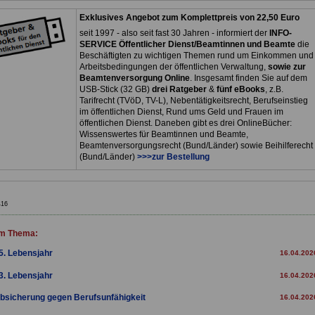
Exklusives Angebot zum Komplettpreis von 22,50 Euro
seit 1997 - also seit fast 30 Jahren - informiert der
INFO-
SERVICE Öffentlicher Dienst/Beamtinnen und Beamte
die
Beschäftigten zu wichtigen Themen rund um Einkommen und
Arbeitsbedingungen der öffentlichen Verwaltung,
sowie zur
Beamtenversorgung Online
. Insgesamt finden Sie auf dem
USB-Stick (32 GB)
drei Ratgeber
&
fünf eBooks
, z.B.
Tarifrecht (TVöD, TV-L), Nebentätigkeitsrecht, Berufseinstieg
im öffentlichen Dienst, Rund ums Geld und Frauen im
öffentlichen Dienst. Daneben gibt es drei OnlineBücher:
Wissenswertes für Beamtinnen und Beamte,
Beamtenversorgungsrecht (Bund/Länder) sowie Beihilferecht
(Bund/Länder)
>>>zur Bestellung
416
m Thema:
5. Lebensjahr
16.04.202
3. Lebensjahr
16.04.202
bsicherung gegen Berufsunfähigkeit
16.04.202