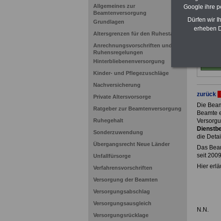
Allgemeines zur
Google ihre 
Beamtenversorgung
Dürfen wir I
Grundlagen
erheben D
Altersgrenzen für den Ruhestand
Anrechnungsvorschriften und
Ruhensregelungen
Hinterbliebenenversorgung
Kinder- und Pflegezuschläge
Nachversicherung
zurück
Private Altersvorsorge
Die Beam
Ratgeber zur Beamtenversorgung
Beamte e
Ruhegehalt
Versorgu
Dienstbe
Sonderzuwendung
die Detai
Übergangsrecht Neue Länder
Das Beam
seit 200
Unfallfürsorge
Hier erlä
Verfahrensvorschriften
Versorgung der Beamten
Versorgungsabschlag
Versorgungsausgleich
N.N.
Versorgungsrücklage