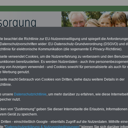
e beachtet die Richtlinie zur EU-Nutzereinwilligung und spiegelt die Anforderung
 Datenschutzvorschriften wider: EU-Datenschutz-Grundverordnung (DSGVO) und d
chtlinie für elektronische Kommunikation (die sogenannte E-Privacy-Richtlinie).
ation zu gering - hohe Nachzahlung für Beamte & Ruhestandsbeamte
desverfassungsgericht hat die Berliner Landesbesoldung für verfassungs-
tseite verwendet Cookies, um die Nutzererfahrung zu verbessern und den Benutze
rklärt (Berlin muss bis
März 2027 eine Neuregelung der Besoldung
unktionen bereitzustellen. Es werden Nutzerdaten - auch ihre personenbezogenen
eßen). Auch beim Bund (Beamte & Ruhestandsbeamte) gibt es teilweise
ung von Anzeigen verwendet - und Cookies sowohl für personalisierte als auch für 
chzahlungen (Medienberichten zufolge liegt diese für
alle (!) Beamte
te Werbung genutzt.
en
mind. 3.000 und 13.000 Euro
, Der INFO-SERVICE gibt hierzu im II. Vj.
ne Broschüre heraus (unmittelbar nach Beschluss eines Gesetzentwurfs
tseite macht Gebrauch von Cookies von Dritten, siehe dazu weitere Details in der
desregierung >>>
zur (Vor)Bestellung der Broschüre
.
htlinie.
te unsere
Datenschutzrichtlinie
, um mehr darüber zu erfahren, wie diese Internetse
peicher nutzt.
tandsbezüge
cken von "Zustimmung" geben Sie dieser Internetseite die Erlaubnis, Informationen
hrem Gerät zu speichern.
PDF-SERVICE
für nur
flage: Mai 2025 >>>
hier können Sie den
15,00 Euro
Ratgeber für 7,50 Euro bestellen
ritten - einschließlich Google - ebenfalls Zugriff auf die Nutzerdaten. Mithilfe eine
Für nur 15,00 Euro bei einer
Laufzeit
te "
Datenschutzerklärung & Nutzungsbedingungen
" können Sie sich darüber infor