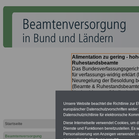
Alimentation zu gering - ho
Ruhestandsbeamte
Das Bundesverfassungsgericht
für verfassungs-widrig erklärt 
Neuregelung der Besoldung b
(Beamte & Ruhestandsbeamte) 
Nachzahlungen (Medienberichte
Beamte
zwischen
mind. 3.00
Unsere Website beachtet die Richtlinie zur 
SERVICE gibt hierzu im II. Vj
europäischer Datenschutzvorschriften wide
(unmittelbar nach Beschluss e
Datenschutzrichtlinie für elektronische Komm
Bundesregierung >>>
zur (
Diese Internetseite verwendet Cookies, um 
Startseite
Dienste und Funktionen bereitzustellen. Es
Personalisierung von Anzeigen verwendet - un
Beamtenversorgung