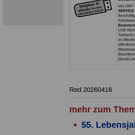
seit 1997 
SERVICE 
Beschäfti
Arbeitsbe
Beamtenv
USB-Stick
Tarifrecht
im öffent
öffentlich
Wissenswe
Beamtenve
(Bund/Lä
Red 20260416
mehr zum Them
55. Lebensja