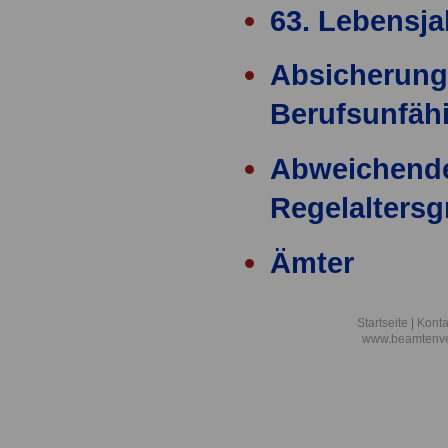
63. Lebensja
Absicherung
Berufsunfähi
Abweichend
Regelalters
Ämter
Ärzteversor
Startseite
|
Konta
www.beamtenve
äußere Einw
Alimentation