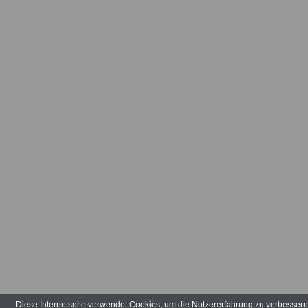
Arbeitsvertr
Arbeitsverw
Art der Tätig
Arten der V
Aufbauhilfe
Aufgabenber
Ausbildungs
ausgeglieder
Verwaltungs
Diese Internetseite verwendet Cookies, um die Nutzererfahrung zu verbesser