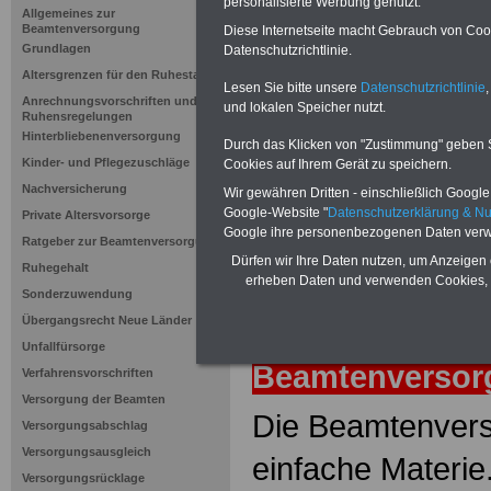
Krankenver
personalisierte Werbung genutzt.
Allgemeines zur
Beamtenversorgung
Diese Internetseite macht Gebrauch von Cooki
Grundlagen
Datenschutzrichtlinie.
Neuauflage: Mai 2025 >>>
hier könn
Altersgrenzen für den Ruhestand
Ratgeber für 7,50 Euro beste
Lesen Sie bitte unsere
Datenschutzrichtlinie
,
Anrechnungsvorschriften und
und lokalen Speicher nutzt.
Ruhensregelungen
Hinterbliebenenversorgung
Durch das Klicken von "Zustimmung" geben Sie
Kinder- und Pflegezuschläge
Cookies auf Ihrem Gerät zu speichern.
Nachversicherung
Wir gewähren Dritten - einschließlich Google -
Google-Website "
Datenschutzerklärung & N
Private Altersvorsorge
Google ihre personenbezogenen Daten verw
Ratgeber zur Beamtenversorgung
Dürfen wir Ihre Daten nutzen, um Anzeigen 
Ruhegehalt
erheben Daten und verwenden Cookies, 
Sonderzuwendung
Übergangsrecht Neue Länder
zurück
Lexiko
Unfallfürsorge
Beamtenverso
Verfahrensvorschriften
Versorgung der Beamten
Die Beamtenvers
Versorgungsabschlag
Versorgungsausgleich
einfache Materie
Versorgungsrücklage