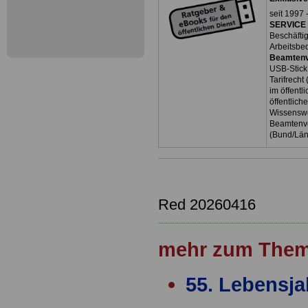
seit 1997 
SERVICE 
Beschäfti
Arbeitsbe
Beamtenv
USB-Stick
Tarifrecht
im öffent
öffentlich
Wissenswe
Beamtenve
(Bund/Lä
Red 20260416
mehr zum Them
55. Lebensja