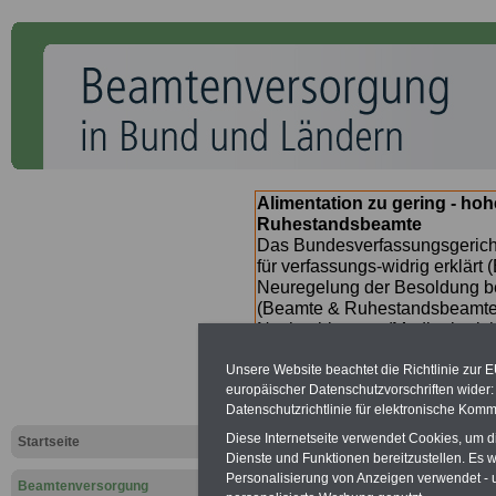
Alimentation zu gering - ho
Ruhestandsbeamte
Das Bundesverfassungsgericht
für verfassungs-widrig erklärt 
Neuregelung der Besoldung b
(Beamte & Ruhestandsbeamte) 
Nachzahlungen (Medienberichte
Beamte
zwischen
mind. 3.00
Unsere Website beachtet die Richtlinie zur 
SERVICE gibt hierzu im II. Vj
europäischer Datenschutzvorschriften wide
(unmittelbar nach Beschluss e
Datenschutzrichtlinie für elektronische Komm
Bundesregierung >>>
zur (
Diese Internetseite verwendet Cookies, um 
Startseite
Dienste und Funktionen bereitzustellen. Es
Personalisierung von Anzeigen verwendet - un
Beamtenversorgung