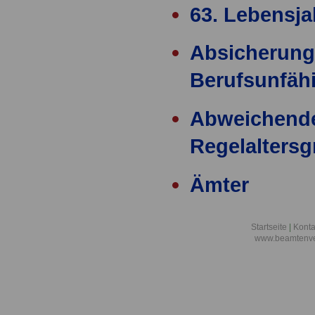
63. Lebensja
Absicherung
Berufsunfähi
Abweichend
Regelalters
Ämter
Ärzteversor
Startseite
|
Konta
www.beamtenve
äußere Einw
Alimentation