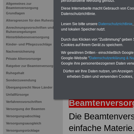
BRRG § 48
personalisierte Werbung genutzt.
Allgemeines zur
Beamtenversorgung
Diese Internetseite macht Gebrauch von Cooki
Grundlagen
Datenschutzrichtlinie.
Neuauflage: Mai 2025 >>>
hier könn
Altersgrenzen für den Ruhestand
Ratgeber für 7,50 Euro beste
Lesen Sie bitte unsere
Datenschutzrichtlinie
,
Anrechnungsvorschriften und
und lokalen Speicher nutzt.
Ruhensregelungen
Hinterbliebenenversorgung
Durch das Klicken von "Zustimmung" geben Sie
Kinder- und Pflegezuschläge
Cookies auf Ihrem Gerät zu speichern.
Nachversicherung
Wir gewähren Dritten - einschließlich Google -
Google-Website "
Datenschutzerklärung & N
Private Altersvorsorge
Google ihre personenbezogenen Daten verw
Ratgeber zur Beamtenversorgung
Dürfen wir Ihre Daten nutzen, um Anzeigen 
Ruhegehalt
erheben Daten und verwenden Cookies, 
Sonderzuwendung
Übergangsrecht Neue Länder
zurück
Lexiko
Unfallfürsorge
Beamtenverso
Verfahrensvorschriften
Versorgung der Beamten
Die Beamtenvers
Versorgungsabschlag
Versorgungsausgleich
einfache Materie
Versorgungsrücklage