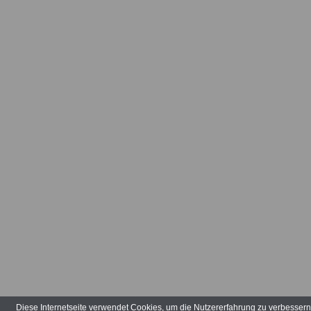
Arbeitsvertr
Arbeitsverw
Art der Tätig
Arten der V
Aufbauhilfe
Aufgabenber
Ausbildungs
ausgeglieder
Verwaltungs
Diese Internetseite verwendet Cookies, um die Nutzererfahrung zu verbesser