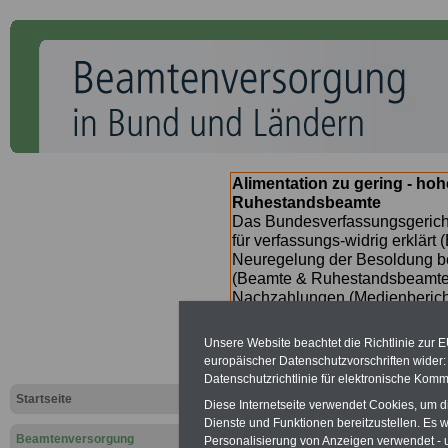
Alimentation zu gering - ho
Ruhestandsbeamte
Das Bundesverfassungsgericht
für verfassungs-widrig erklärt 
Neuregelung der Besoldung b
(Beamte & Ruhestandsbeamte) 
Nachzahlungen (Medienberichte
Beamte
zwischen
mind. 3.00
SERVICE gibt hierzu im II. Vj
Unsere Website beachtet die Richtlinie zur 
(unmittelbar nach Beschluss e
europäischer Datenschutzvorschriften wide
Bundesregierung >>>
zur (
Datenschutzrichtlinie für elektronische Komm
Startseite
Diese Internetseite verwendet Cookies, um 
Dienste und Funktionen bereitzustellen. Es
Beamtenversorgung
Personalisierung von Anzeigen verwendet - un