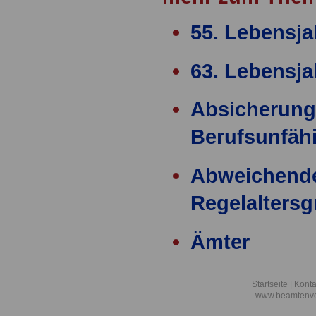
55. Lebensja
63. Lebensja
Absicherung
Berufsunfähi
Abweichend
Regelalters
Ämter
Ärzteversor
Startseite
|
Konta
www.beamtenve