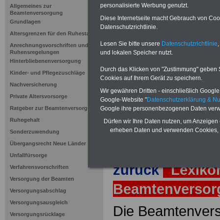
Bescheid ü
personalisierte Werbung genutzt.
Allgemeines zur
Beamtenversorgung
Gewährleis
Diese Internetseite macht Gebrauch von Cooki
Grundlagen
Datenschutzrichtlinie.
Altersgrenzen für den Ruhestand
Lesen Sie bitte unsere
Datenschutzrichtlinie
,
Anrechnungsvorschriften und
Neuauflage: Mai 2025 >>>
hier könn
und lokalen Speicher nutzt.
Ruhensregelungen
Ratgeber für 7,50 Euro beste
Hinterbliebenenversorgung
Durch das Klicken von "Zustimmung" geben Sie
Kinder- und Pflegezuschläge
Cookies auf Ihrem Gerät zu speichern.
Nachversicherung
Wir gewähren Dritten - einschließlich Google -
Private Altersvorsorge
Google-Website "
Datenschutzerklärung & N
Google ihre personenbezogenen Daten verw
Ratgeber zur Beamtenversorgung
Ruhegehalt
Dürfen wir Ihre Daten nutzen, um Anzeigen 
erheben Daten und verwenden Cookies, 
Sonderzuwendung
Übergangsrecht Neue Länder
Unfallfürsorge
zurück
Lexiko
Verfahrensvorschriften
Versorgung der Beamten
Beamtenverso
Versorgungsabschlag
Versorgungsausgleich
Die Beamtenvers
Versorgungsrücklage