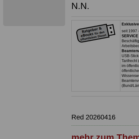
N.N.
Exklusive
seit 1997 
SERVICE 
Beschäfti
Arbeitsbe
Beamtenv
USB-Stick
Tarifrecht
im öffent
öffentlich
Wissenswe
Beamtenve
(Bund/Lä
Red 20260416
mehr zum Them