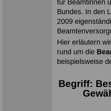
für Beamtinnen 
Bundes. In den L
2009 eigenständ
Beamtenversorg
Hier erläutern wi
rund um die
Bea
beispielsweise d
Begriff: Be
Gewäh