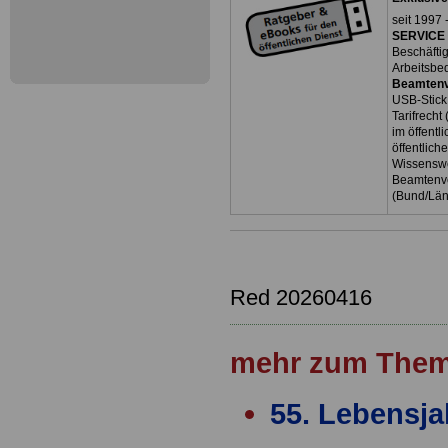
seit 1997 
SERVICE 
Beschäfti
Arbeitsbe
Beamtenv
USB-Stick
Tarifrecht
im öffent
öffentlich
Wissenswe
Beamtenve
(Bund/Lä
Red 20260416
mehr zum Them
55. Lebensja