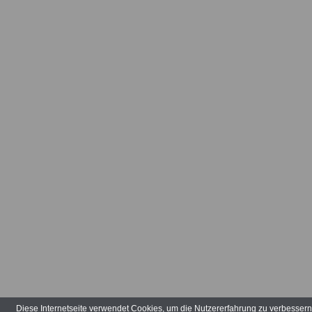
Arbeitsvertr
Arbeitsverw
Art der Tätig
Arten der V
Aufbauhilfe
Aufgabenber
Ausbildungs
ausgeglieder
Verwaltungs
Diese Internetseite verwendet Cookies, um die Nutzererfahrung zu verbesser