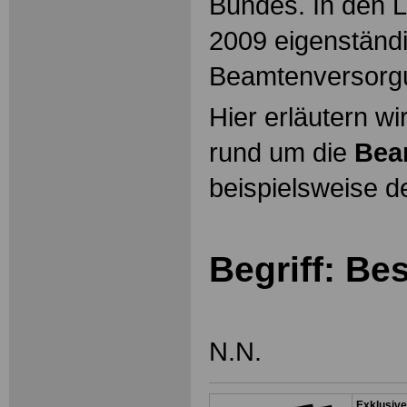
Bundes. In den L
2009 eigenständ
Beamtenversorg
Hier erläutern wi
rund um die
Bea
beispielsweise d
Begriff: B
N.N.
Exklusive