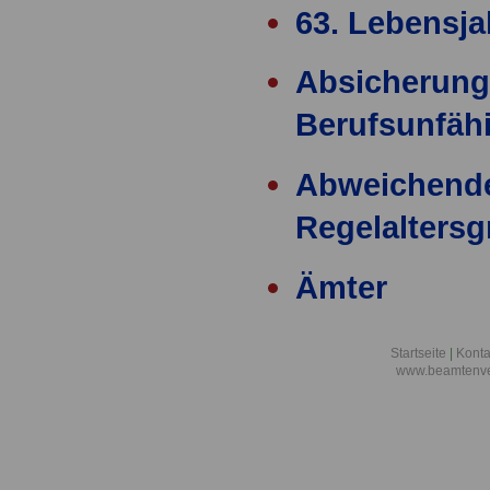
63. Lebensja
Absicherung
Berufsunfähi
Abweichend
Regelalters
Ämter
Ärzteversor
Startseite
|
Konta
www.beamtenve
äußere Einw
Alimentation