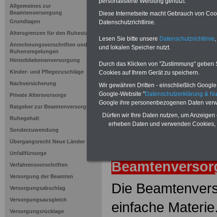
Besoldung
personalisierte Werbung genutzt.
Allgemeines zur
Beamtenversorgung
Diese Internetseite macht Gebrauch von Cooki
Grundlagen
Datenschutzrichtlinie.
Neuauflage: Mai 2025 >>>
hier könn
Altersgrenzen für den Ruhestand
Ratgeber für 7,50 Euro beste
Lesen Sie bitte unsere
Datenschutzrichtlinie
,
Anrechnungsvorschriften und
und lokalen Speicher nutzt.
Ruhensregelungen
Hinterbliebenenversorgung
Durch das Klicken von "Zustimmung" geben Sie
Kinder- und Pflegezuschläge
Cookies auf Ihrem Gerät zu speichern.
Nachversicherung
Wir gewähren Dritten - einschließlich Google -
Google-Website "
Datenschutzerklärung & N
Private Altersvorsorge
Google ihre personenbezogenen Daten verw
Ratgeber zur Beamtenversorgung
Dürfen wir Ihre Daten nutzen, um Anzeigen 
Ruhegehalt
erheben Daten und verwenden Cookies, 
Sonderzuwendung
Übergangsrecht Neue Länder
zurück
Lexiko
Unfallfürsorge
Beamtenverso
Verfahrensvorschriften
Versorgung der Beamten
Die Beamtenvers
Versorgungsabschlag
Versorgungsausgleich
einfache Materie
Versorgungsrücklage