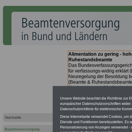
Alimentation zu gering - ho
Ruhestandsbeamte
Das Bundesverfassungsgericht
für verfassungs-widrig erklärt 
Neuregelung der Besoldung b
(Beamte & Ruhestandsbeamte) 
Nachzahlungen (Medienberichte
Beamte
zwischen
mind. 3.00
Unsere Website beachtet die Richtlinie zur 
SERVICE gibt hierzu im II. Vj
europäischer Datenschutzvorschriften wide
(unmittelbar nach Beschluss e
Datenschutzrichtlinie für elektronische Komm
Bundesregierung >>>
zur (
Diese Internetseite verwendet Cookies, um 
Startseite
Dienste und Funktionen bereitzustellen. Es
Personalisierung von Anzeigen verwendet - un
Beamtenversorgung