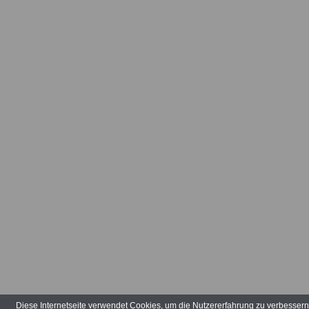
Arbeitsvertr
Arbeitsverw
Art der Tätig
Arten der V
Aufbauhilfe
Aufgabenber
Ausbildungs
ausgeglieder
Verwaltungs
Diese Internetseite verwendet Cookies, um die Nutzererfahrung zu verbesser