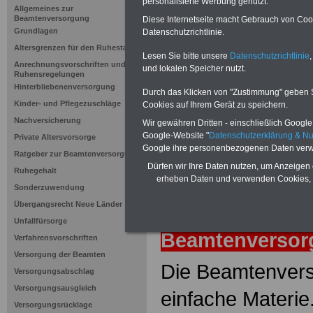
Sterbemon
personalisierte Werbung genutzt.
Allgemeines zur
Beamtenversorgung
Diese Internetseite macht Gebrauch von Cooki
Grundlagen
Datenschutzrichtlinie.
Neuauflage: Mai 2025 >>>
hier könn
Altersgrenzen für den Ruhestand
Ratgeber für 7,50 Euro beste
Lesen Sie bitte unsere
Datenschutzrichtlinie
,
Anrechnungsvorschriften und
und lokalen Speicher nutzt.
Ruhensregelungen
Hinterbliebenenversorgung
Durch das Klicken von "Zustimmung" geben Sie
Kinder- und Pflegezuschläge
Cookies auf Ihrem Gerät zu speichern.
Nachversicherung
Wir gewähren Dritten - einschließlich Google -
Google-Website "
Datenschutzerklärung & N
Private Altersvorsorge
Google ihre personenbezogenen Daten verw
Ratgeber zur Beamtenversorgung
Dürfen wir Ihre Daten nutzen, um Anzeigen 
Ruhegehalt
erheben Daten und verwenden Cookies, 
Sonderzuwendung
Übergangsrecht Neue Länder
zurück
Lexiko
Unfallfürsorge
Beamtenverso
Verfahrensvorschriften
Versorgung der Beamten
Die Beamtenvers
Versorgungsabschlag
Versorgungsausgleich
einfache Materie
Versorgungsrücklage