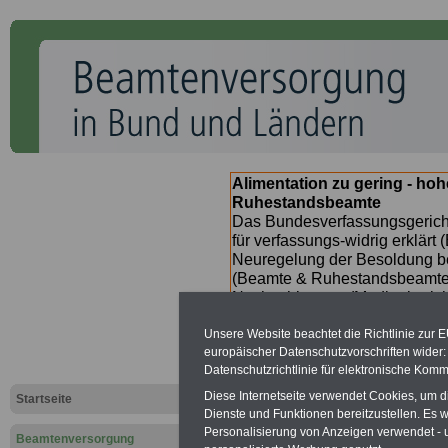
Alimentation zu gering - ho
Ruhestandsbeamte
Das Bundesverfassungsgericht
für verfassungs-widrig erklärt 
Neuregelung der Besoldung b
(Beamte & Ruhestandsbeamte) 
Nachzahlungen (Medienberichte
Beamte
zwischen
mind. 3.00
Unsere Website beachtet die Richtlinie zur 
SERVICE gibt hierzu im II. Vj
europäischer Datenschutzvorschriften wide
(unmittelbar nach Beschluss e
Datenschutzrichtlinie für elektronische Komm
Bundesregierung >>>
zur (
Diese Internetseite verwendet Cookies, um 
Startseite
Dienste und Funktionen bereitzustellen. Es
Personalisierung von Anzeigen verwendet - un
Beamtenversorgung