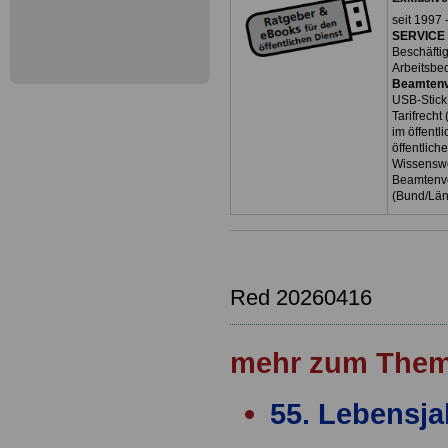
seit 1997 
SERVICE 
Beschäfti
Arbeitsbe
Beamtenv
USB-Stick
Tarifrecht
im öffent
öffentlich
Wissenswe
Beamtenve
(Bund/Lä
Red 20260416
mehr zum Them
55. Lebensja