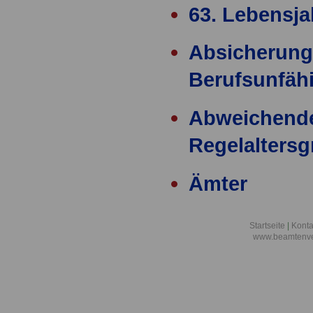
63. Lebensja
Absicherung
Berufsunfähi
Abweichend
Regelalters
Ämter
Ärzteversor
Startseite
|
Konta
www.beamtenve
äußere Einw
Alimentation