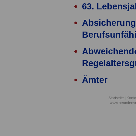
63. Lebensja
Absicherung
Berufsunfähi
Abweichend
Regelalters
Ämter
Ärzteversor
Startseite
|
Konta
www.beamtenve
äußere Einw
Alimentation