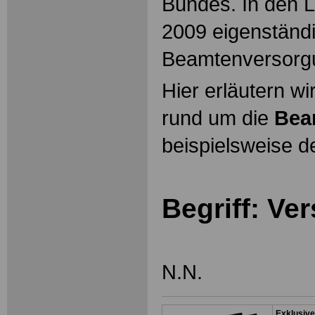
Bundes. In den L
2009 eigenständ
Beamtenversorg
Hier erläutern wi
rund um die
Bea
beispielsweise d
Begriff: V
N.N.
Exklusive