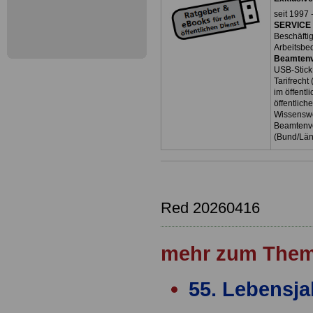
seit 1997 
SERVICE 
Beschäfti
Arbeitsbe
Beamtenv
USB-Stick
Tarifrecht
im öffent
öffentlich
Wissenswe
Beamtenve
(Bund/Lä
Red 20260416
mehr zum Them
55. Lebensja