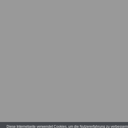
Arbeitsvertr
Arbeitsverw
Art der Tätig
Arten der V
Aufbauhilfe
Aufgabenber
Ausbildungs
ausgeglieder
Verwaltungs
Diese Internetseite verwendet Cookies, um die Nutzererfahrung zu verbesser