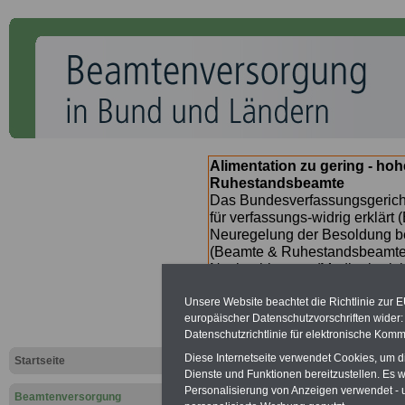
Alimentation zu gering - ho
Ruhestandsbeamte
Das Bundesverfassungsgericht
für verfassungs-widrig erklärt 
Neuregelung der Besoldung b
(Beamte & Ruhestandsbeamte) 
Nachzahlungen (Medienberichte
Beamte
zwischen
mind. 3.00
Unsere Website beachtet die Richtlinie zur 
SERVICE gibt hierzu im II. Vj
europäischer Datenschutzvorschriften wide
(unmittelbar nach Beschluss e
Datenschutzrichtlinie für elektronische Komm
Bundesregierung >>>
zur (
Diese Internetseite verwendet Cookies, um 
Startseite
Dienste und Funktionen bereitzustellen. Es
Personalisierung von Anzeigen verwendet - un
Beamtenversorgung