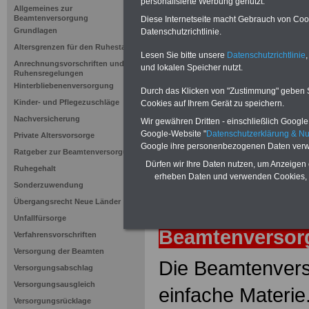
Versorgun
personalisierte Werbung genutzt.
Allgemeines zur
Beamtenversorgung
Diese Internetseite macht Gebrauch von Cooki
Grundlagen
Datenschutzrichtlinie.
Neuauflage: Mai 2025 >>>
hier könn
Altersgrenzen für den Ruhestand
Ratgeber für 7,50 Euro beste
Lesen Sie bitte unsere
Datenschutzrichtlinie
,
Anrechnungsvorschriften und
und lokalen Speicher nutzt.
Ruhensregelungen
Hinterbliebenenversorgung
Durch das Klicken von "Zustimmung" geben Sie
Kinder- und Pflegezuschläge
Cookies auf Ihrem Gerät zu speichern.
Nachversicherung
Wir gewähren Dritten - einschließlich Google -
Google-Website "
Datenschutzerklärung & N
Private Altersvorsorge
Google ihre personenbezogenen Daten verw
Ratgeber zur Beamtenversorgung
Dürfen wir Ihre Daten nutzen, um Anzeigen 
Ruhegehalt
erheben Daten und verwenden Cookies, 
Sonderzuwendung
Übergangsrecht Neue Länder
zurück
Lexiko
Unfallfürsorge
Beamtenverso
Verfahrensvorschriften
Versorgung der Beamten
Die Beamtenvers
Versorgungsabschlag
Versorgungsausgleich
einfache Materie
Versorgungsrücklage