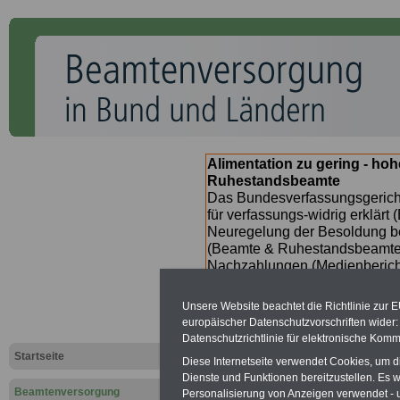
Alimentation zu gering - ho
Ruhestandsbeamte
Das Bundesverfassungsgericht
für verfassungs-widrig erklärt 
Neuregelung der Besoldung b
(Beamte & Ruhestandsbeamte) 
Nachzahlungen (Medienberichte
Beamte
zwischen
mind. 3.00
SERVICE gibt hierzu im II. Vj
Unsere Website beachtet die Richtlinie zur 
(unmittelbar nach Beschluss e
europäischer Datenschutzvorschriften wide
Bundesregierung >>>
zur (
Datenschutzrichtlinie für elektronische Komm
Startseite
Diese Internetseite verwendet Cookies, um 
Dienste und Funktionen bereitzustellen. Es
Beamtenversorgung
Personalisierung von Anzeigen verwendet - un