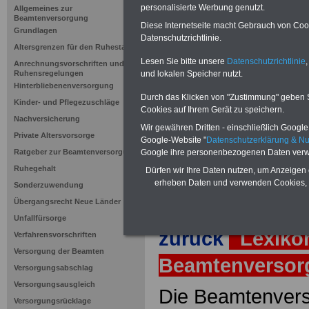
Teilzeitbes
personalisierte Werbung genutzt.
Allgemeines zur
Beamtenversorgung
Beamte
Diese Internetseite macht Gebrauch von Cooki
Grundlagen
Datenschutzrichtlinie.
Altersgrenzen für den Ruhestand
Lesen Sie bitte unsere
Datenschutzrichtlinie
,
Anrechnungsvorschriften und
Neuauflage: Mai 2025 >>>
hier könn
und lokalen Speicher nutzt.
Ruhensregelungen
Ratgeber für 7,50 Euro beste
Hinterbliebenenversorgung
Durch das Klicken von "Zustimmung" geben Sie
Kinder- und Pflegezuschläge
Cookies auf Ihrem Gerät zu speichern.
Nachversicherung
Wir gewähren Dritten - einschließlich Google -
Private Altersvorsorge
Google-Website "
Datenschutzerklärung & N
Google ihre personenbezogenen Daten verw
Ratgeber zur Beamtenversorgung
Ruhegehalt
Dürfen wir Ihre Daten nutzen, um Anzeigen 
erheben Daten und verwenden Cookies, 
Sonderzuwendung
Übergangsrecht Neue Länder
Unfallfürsorge
zurück
Lexiko
Verfahrensvorschriften
Versorgung der Beamten
Beamtenverso
Versorgungsabschlag
Versorgungsausgleich
Die Beamtenvers
Versorgungsrücklage