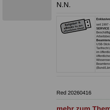
N.N.
Exklusive
seit 1997 
SERVICE 
Beschäfti
Arbeitsbe
Beamtenv
USB-Stick
Tarifrecht
im öffent
öffentlich
Wissenswe
Beamtenve
(Bund/Lä
Red 20260416
mehr zum Them