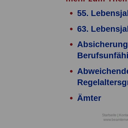
55. Lebensja
63. Lebensja
Absicherung
Berufsunfähi
Abweichend
Regelalters
Ämter
Ärzteversor
Startseite
|
Konta
www.beamtenve