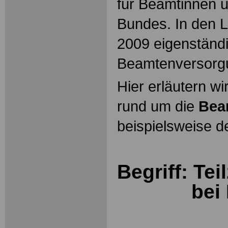
für Beamtinnen 
Bundes. In den L
2009 eigenständ
Beamtenversorg
Hier erläutern wi
rund um die
Bea
beispielsweise d
Begriff: Te
bei