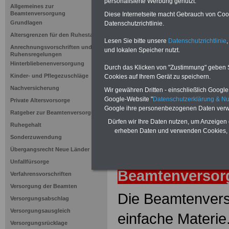
Übergangs
personalisierte Werbung genutzt.
Allgemeines zur
Beamtenversorgung
Diese Internetseite macht Gebrauch von Cooki
Grundlagen
Datenschutzrichtlinie.
Neuauflage: Mai 2025 >>>
hier könn
Altersgrenzen für den Ruhestand
Ratgeber für 7,50 Euro beste
Lesen Sie bitte unsere
Datenschutzrichtlinie
,
Anrechnungsvorschriften und
und lokalen Speicher nutzt.
Ruhensregelungen
Hinterbliebenenversorgung
Durch das Klicken von "Zustimmung" geben Sie
Kinder- und Pflegezuschläge
Cookies auf Ihrem Gerät zu speichern.
Nachversicherung
Wir gewähren Dritten - einschließlich Google -
Google-Website "
Datenschutzerklärung & N
Private Altersvorsorge
Google ihre personenbezogenen Daten verw
Ratgeber zur Beamtenversorgung
Dürfen wir Ihre Daten nutzen, um Anzeigen 
Ruhegehalt
erheben Daten und verwenden Cookies, 
Sonderzuwendung
Übergangsrecht Neue Länder
zurück
Lexiko
Unfallfürsorge
Beamtenverso
Verfahrensvorschriften
Versorgung der Beamten
Die Beamtenvers
Versorgungsabschlag
Versorgungsausgleich
einfache Materie
Versorgungsrücklage