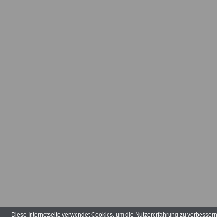
Arbeitsvertr
Arbeitsverw
Art der Tätig
Arten der V
Aufbauhilfe
Aufgabenber
Ausbildungs
ausgeglieder
Verwaltungs
Diese Internetseite verwendet Cookies, um die Nutzererfahrung zu verbesser