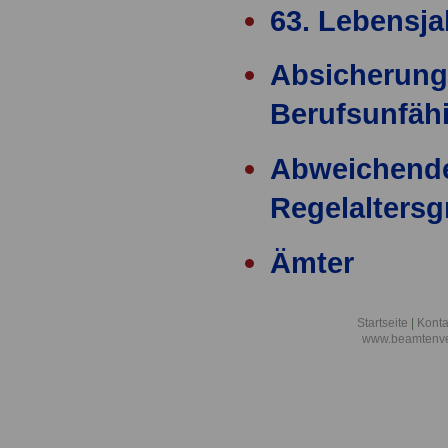
63. Lebensja
Absicherung
Berufsunfähi
Abweichend
Regelalters
Ämter
Ärzteversor
Startseite
|
Konta
www.beamtenve
äußere Einw
Alimentation