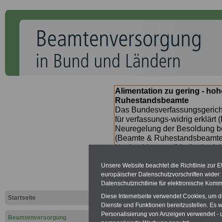
Alimentation zu gering - ho
Ruhestandsbeamte
Das Bundesverfassungsgericht
für verfassungs-widrig erklärt 
Neuregelung der Besoldung b
(Beamte & Ruhestandsbeamte) 
Nachzahlungen (Medienberichte
Beamte
zwischen
mind. 3.00
Unsere Website beachtet die Richtlinie zur 
SERVICE gibt hierzu im II. Vj
europäischer Datenschutzvorschriften wide
(unmittelbar nach Beschluss e
Datenschutzrichtlinie für elektronische Komm
Bundesregierung >>>
zur (
Diese Internetseite verwendet Cookies, um 
Startseite
Dienste und Funktionen bereitzustellen. Es
Personalisierung von Anzeigen verwendet - un
Beamtenversorgung