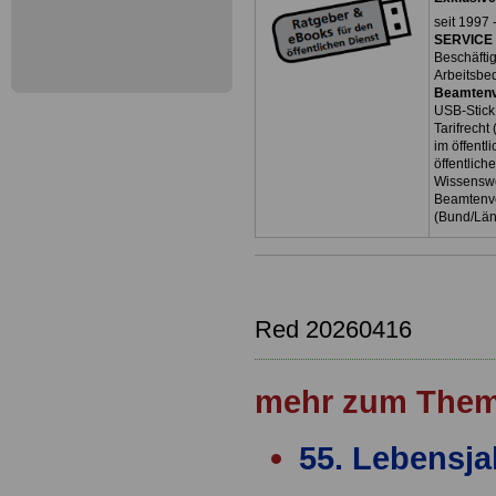
seit 1997 
SERVICE 
Beschäfti
Arbeitsbe
Beamtenv
USB-Stick
Tarifrecht
im öffent
öffentlich
Wissenswe
Beamtenve
(Bund/Lä
Red 20260416
mehr zum Them
55. Lebensja