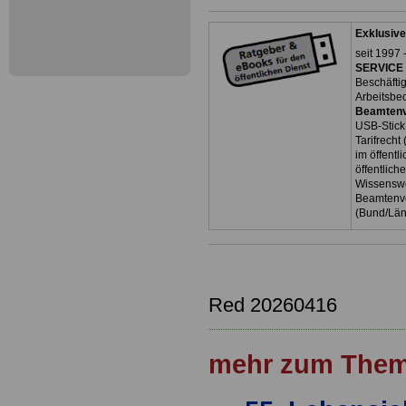
Exklusive
seit 1997 
SERVICE 
Beschäfti
Arbeitsbe
Beamtenv
USB-Stick
Tarifrecht
im öffent
öffentlich
Wissenswe
Beamtenve
(Bund/Lä
Red 20260416
mehr zum Them