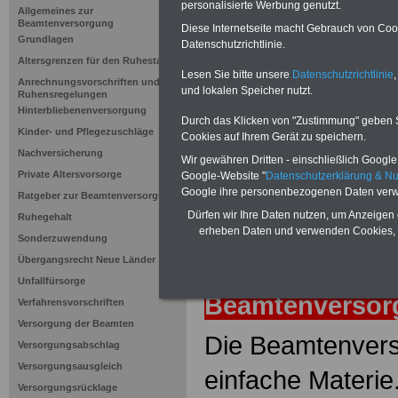
Grundrecht
personalisierte Werbung genutzt.
Allgemeines zur
Beamtenversorgung
Diese Internetseite macht Gebrauch von Cooki
Grundlagen
Datenschutzrichtlinie.
Neuauflage: Mai 2025 >>>
hier könn
Altersgrenzen für den Ruhestand
Ratgeber für 7,50 Euro beste
Lesen Sie bitte unsere
Datenschutzrichtlinie
,
Anrechnungsvorschriften und
und lokalen Speicher nutzt.
Ruhensregelungen
Hinterbliebenenversorgung
Durch das Klicken von "Zustimmung" geben Sie
Kinder- und Pflegezuschläge
Cookies auf Ihrem Gerät zu speichern.
Nachversicherung
Wir gewähren Dritten - einschließlich Google -
Private Altersvorsorge
Google-Website "
Datenschutzerklärung & N
Google ihre personenbezogenen Daten verw
Ratgeber zur Beamtenversorgung
Dürfen wir Ihre Daten nutzen, um Anzeigen 
Ruhegehalt
erheben Daten und verwenden Cookies, 
Sonderzuwendung
Übergangsrecht Neue Länder
zurück
Lexiko
Unfallfürsorge
Beamtenverso
Verfahrensvorschriften
Versorgung der Beamten
Die Beamtenvers
Versorgungsabschlag
Versorgungsausgleich
einfache Materie
Versorgungsrücklage