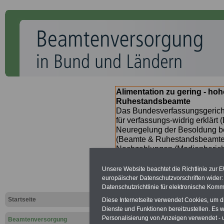
Alimentation zu gering - ho
Ruhestandsbeamte
Das Bundesverfassungsgericht
für verfassungs-widrig erklärt 
Neuregelung der Besoldung b
(Beamte & Ruhestandsbeamte) 
Nachzahlungen (Medienberichte
Beamte
zwischen
mind. 3.00
SERVICE gibt hierzu im II. Vj
Unsere Website beachtet die Richtlinie zur 
(unmittelbar nach Beschluss e
europäischer Datenschutzvorschriften wide
Bundesregierung >>>
zur (
Datenschutzrichtlinie für elektronische Komm
Startseite
Diese Internetseite verwendet Cookies, um 
Dienste und Funktionen bereitzustellen. Es
Personalisierung von Anzeigen verwendet - un
Beamtenversorgung