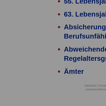
55. Lebensja
63. Lebensja
Absicherung
Berufsunfähi
Abweichend
Regelalters
Ämter
Ärzteversor
Startseite
|
Konta
www.beamtenve
äußere Einw