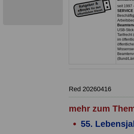
seit 1997 
SERVICE 
Beschäfti
Arbeitsbe
Beamtenv
USB-Stick
Tarifrecht
im öffent
öffentlich
Wissenswe
Beamtenve
(Bund/Lä
Red 20260416
mehr zum Them
55. Lebensja