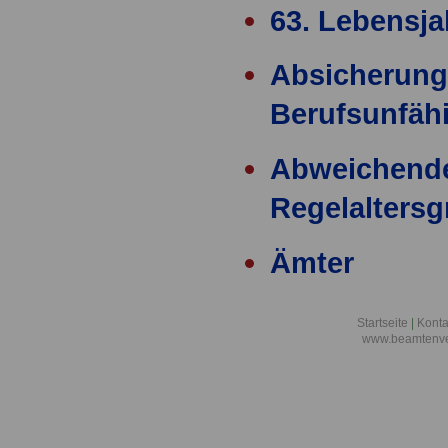
63. Lebensja
Absicherung
Berufsunfähi
Abweichend
Regelalters
Ämter
Ärzteversor
Startseite
|
Konta
www.beamtenve
äußere Einw
Alimentation