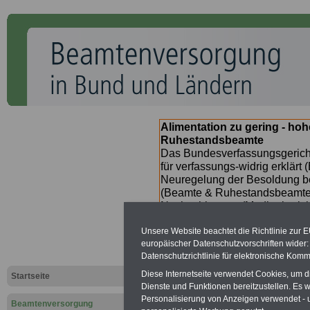
Alimentation zu gering - ho
Ruhestandsbeamte
Das Bundesverfassungsgericht
für verfassungs-widrig erklärt 
Neuregelung der Besoldung b
(Beamte & Ruhestandsbeamte) 
Nachzahlungen (Medienberichte
Beamte
zwischen
mind. 3.00
Unsere Website beachtet die Richtlinie zur 
SERVICE gibt hierzu im II. Vj
europäischer Datenschutzvorschriften wide
(unmittelbar nach Beschluss e
Datenschutzrichtlinie für elektronische Komm
Bundesregierung >>>
zur (
Diese Internetseite verwendet Cookies, um 
Startseite
Dienste und Funktionen bereitzustellen. Es
Personalisierung von Anzeigen verwendet - un
Beamtenversorgung