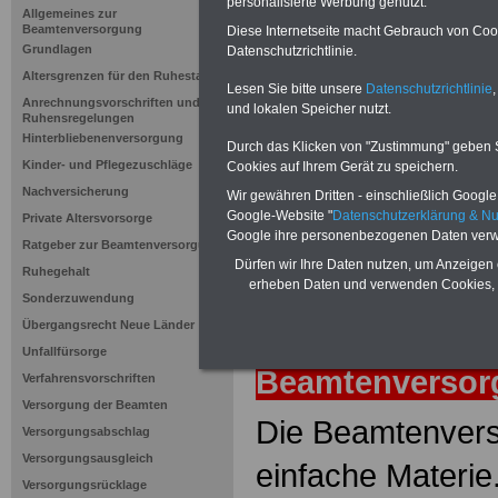
Versicherun
personalisierte Werbung genutzt.
Allgemeines zur
Beamtenversorgung
Diese Internetseite macht Gebrauch von Cooki
Grundlagen
Datenschutzrichtlinie.
Neuauflage: Mai 2025 >>>
hier könn
Altersgrenzen für den Ruhestand
Ratgeber für 7,50 Euro beste
Lesen Sie bitte unsere
Datenschutzrichtlinie
,
Anrechnungsvorschriften und
und lokalen Speicher nutzt.
Ruhensregelungen
Hinterbliebenenversorgung
Durch das Klicken von "Zustimmung" geben Sie
Kinder- und Pflegezuschläge
Cookies auf Ihrem Gerät zu speichern.
Nachversicherung
Wir gewähren Dritten - einschließlich Google -
Google-Website "
Datenschutzerklärung & N
Private Altersvorsorge
Google ihre personenbezogenen Daten verw
Ratgeber zur Beamtenversorgung
Dürfen wir Ihre Daten nutzen, um Anzeigen 
Ruhegehalt
erheben Daten und verwenden Cookies, 
Sonderzuwendung
Übergangsrecht Neue Länder
zurück
Lexiko
Unfallfürsorge
Beamtenverso
Verfahrensvorschriften
Versorgung der Beamten
Die Beamtenvers
Versorgungsabschlag
Versorgungsausgleich
einfache Materie
Versorgungsrücklage