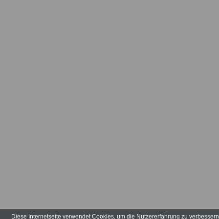
Arbeitsvertr
Arbeitsverw
Art der Tätig
Arten der V
Aufbauhilfe
Aufgabenber
Ausbildungs
ausgeglieder
Verwaltungs
Diese Internetseite verwendet Cookies, um die Nutzererfahrung zu verbesser