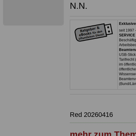
N.N.
Exklusive
seit 1997 
SERVICE 
Beschäfti
Arbeitsbe
Beamtenv
USB-Stick
Tarifrecht
im öffent
öffentlich
Wissenswe
Beamtenve
(Bund/Lä
Red 20260416
mehr zum Them