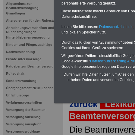
Beschäftigt
personalisierte Werbung genutzt.
Allgemeines zur
Beamtenversorgung
öffentliche
Diese Internetseite macht Gebrauch von Cooki
Grundlagen
Datenschutzrichtlinie.
Altersgrenzen für den Ruhestand
Lesen Sie bitte unsere
Datenschutzrichtlinie
,
Anrechnungsvorschriften und
Neuauflage: Mai 2025 >>>
hier könn
und lokalen Speicher nutzt.
Ruhensregelungen
Ratgeber für 7,50 Euro beste
Hinterbliebenenversorgung
Durch das Klicken von "Zustimmung" geben Sie
Kinder- und Pflegezuschläge
Cookies auf Ihrem Gerät zu speichern.
Nachversicherung
Wir gewähren Dritten - einschließlich Google -
Private Altersvorsorge
Google-Website "
Datenschutzerklärung & N
Google ihre personenbezogenen Daten verw
Ratgeber zur Beamtenversorgung
Ruhegehalt
Dürfen wir Ihre Daten nutzen, um Anzeigen 
erheben Daten und verwenden Cookies, 
Sonderzuwendung
Übergangsrecht Neue Länder
Unfallfürsorge
zurück
Lexiko
Verfahrensvorschriften
Versorgung der Beamten
Beamtenverso
Versorgungsabschlag
Versorgungsausgleich
Die Beamtenvers
Versorgungsrücklage