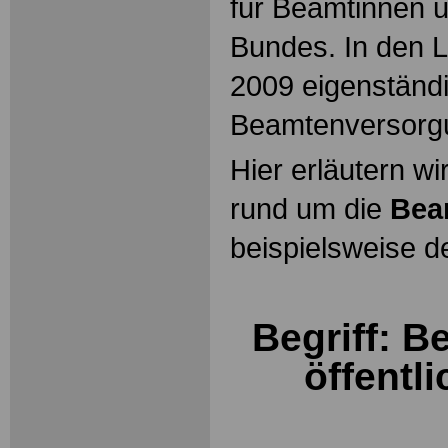
für Beamtinnen 
Bundes. In den L
2009 eigenständ
Beamtenversorg
Hier erläutern wi
rund um die
Bea
beispielsweise d
Begriff: B
öffentl