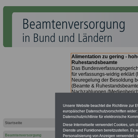
Alimentation zu gering - ho
Ruhestandsbeamte
Das Bundesverfassungsgericht
für verfassungs-widrig erklärt 
Neuregelung der Besoldung b
(Beamte & Ruhestandsbeamte) 
Nachzahlungen (Medienberichte
Beamte
zwischen
mind. 3.00
SERVICE gibt hierzu im II. Vj
Unsere Website beachtet die Richtlinie zur 
(unmittelbar nach Beschluss e
europäischer Datenschutzvorschriften wide
Bundesregierung >>>
zur (
Datenschutzrichtlinie für elektronische Komm
Startseite
Diese Internetseite verwendet Cookies, um 
Dienste und Funktionen bereitzustellen. Es
Beamtenversorgung
Personalisierung von Anzeigen verwendet - un