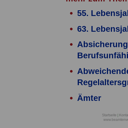
55. Lebensja
63. Lebensja
Absicherung
Berufsunfähi
Abweichend
Regelalters
Ämter
Ärzteversor
Startseite
|
Konta
www.beamtenve