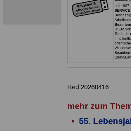
seit 1997 
SERVICE 
Beschäfti
Arbeitsbe
Beamtenv
USB-Stick
Tarifrecht
im öffent
öffentlich
Wissenswe
Beamtenve
(Bund/Lä
Red 20260416
mehr zum Them
55. Lebensja