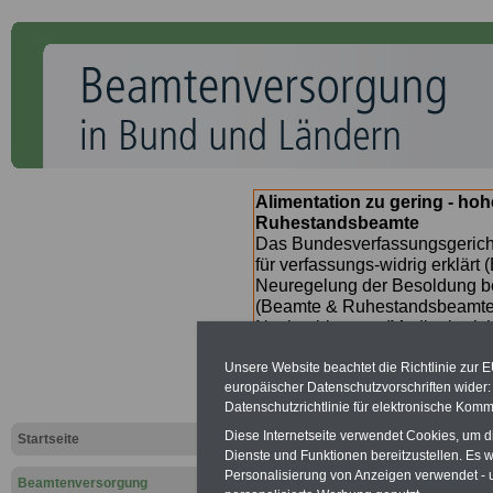
Alimentation zu gering - ho
Ruhestandsbeamte
Das Bundesverfassungsgericht
für verfassungs-widrig erklärt 
Neuregelung der Besoldung b
(Beamte & Ruhestandsbeamte) 
Nachzahlungen (Medienberichte
Beamte
zwischen
mind. 3.00
Unsere Website beachtet die Richtlinie zur 
SERVICE gibt hierzu im II. Vj
europäischer Datenschutzvorschriften wide
(unmittelbar nach Beschluss e
Datenschutzrichtlinie für elektronische Komm
Bundesregierung >>>
zur (
Diese Internetseite verwendet Cookies, um 
Startseite
Dienste und Funktionen bereitzustellen. Es
Personalisierung von Anzeigen verwendet - un
Beamtenversorgung