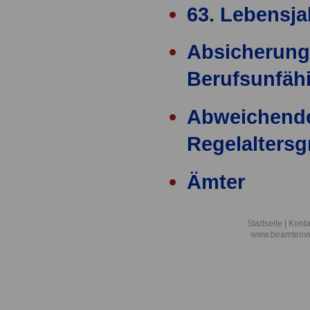
63. Lebensja
Absicherung
Berufsunfähi
Abweichend
Regelalters
Ämter
Ärzteversor
Startseite
|
Konta
www.beamtenve
äußere Einw
Alimentation