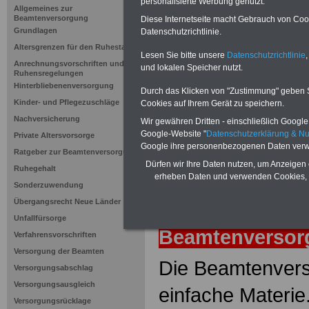
Ruhegehalt
personalisierte Werbung genutzt.
Allgemeines zur
Beamtenversorgung
Diese Internetseite macht Gebrauch von Cooki
Grundlagen
Datenschutzrichtlinie.
Neuauflage: Mai 2025 >>>
hier könn
Altersgrenzen für den Ruhestand
Ratgeber für 7,50 Euro beste
Lesen Sie bitte unsere
Datenschutzrichtlinie
,
Anrechnungsvorschriften und
und lokalen Speicher nutzt.
Ruhensregelungen
Hinterbliebenenversorgung
Durch das Klicken von "Zustimmung" geben Sie
Kinder- und Pflegezuschläge
Cookies auf Ihrem Gerät zu speichern.
Nachversicherung
Wir gewähren Dritten - einschließlich Google -
Google-Website "
Datenschutzerklärung & N
Private Altersvorsorge
Google ihre personenbezogenen Daten verw
Ratgeber zur Beamtenversorgung
Dürfen wir Ihre Daten nutzen, um Anzeigen 
Ruhegehalt
erheben Daten und verwenden Cookies, 
Sonderzuwendung
Übergangsrecht Neue Länder
zurück
Lexiko
Unfallfürsorge
Beamtenverso
Verfahrensvorschriften
Versorgung der Beamten
Die Beamtenvers
Versorgungsabschlag
Versorgungsausgleich
einfache Materie
Versorgungsrücklage