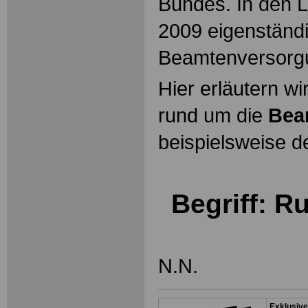
Bundes. In den L
2009 eigenständ
Beamtenversorg
Hier erläutern wi
rund um die
Bea
beispielsweise d
Begriff: R
N.N.
Exklusive