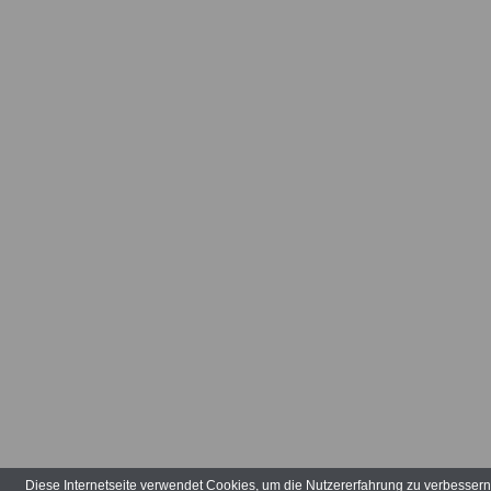
Arbeitsvertr
Arbeitsverw
Art der Tätig
Arten der V
Aufbauhilfe
Aufgabenber
Ausbildungs
ausgeglieder
Verwaltungs
Diese Internetseite verwendet Cookies, um die Nutzererfahrung zu verbesser