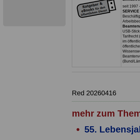
seit 1997 
SERVICE 
Beschäfti
Arbeitsbe
Beamtenv
USB-Stick
Tarifrecht
im öffent
öffentlich
Wissenswe
Beamtenve
(Bund/Lä
Red 20260416
mehr zum Them
55. Lebensja