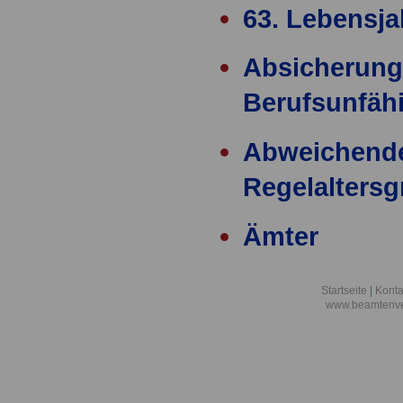
63. Lebensja
Absicherung
Berufsunfähi
Abweichend
Regelalters
Ämter
Ärzteversor
Startseite
|
Konta
www.beamtenve
äußere Einw
Alimentation