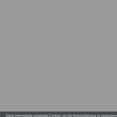
Arbeitsvertr
Arbeitsverw
Art der Tätig
Arten der V
Aufbauhilfe
Aufgabenber
Ausbildungs
ausgeglieder
Verwaltungs
Diese Internetseite verwendet Cookies, um die Nutzererfahrung zu verbesser