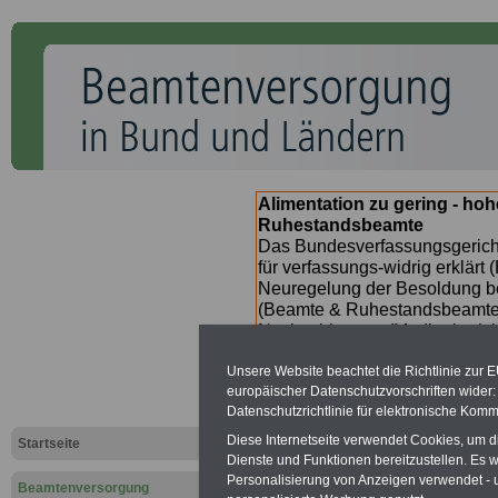
Alimentation zu gering - ho
Ruhestandsbeamte
Das Bundesverfassungsgericht
für verfassungs-widrig erklärt 
Neuregelung der Besoldung b
(Beamte & Ruhestandsbeamte) 
Nachzahlungen (Medienberichte
Beamte
zwischen
mind. 3.00
Unsere Website beachtet die Richtlinie zur 
SERVICE gibt hierzu im II. Vj
europäischer Datenschutzvorschriften wide
(unmittelbar nach Beschluss e
Datenschutzrichtlinie für elektronische Komm
Bundesregierung >>>
zur (
Diese Internetseite verwendet Cookies, um 
Startseite
Dienste und Funktionen bereitzustellen. Es
Personalisierung von Anzeigen verwendet - un
Beamtenversorgung