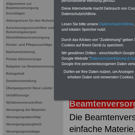
Versorgung
personalisierte Werbung genutzt.
Allgemeines zur
Beamtenversorgung
Diese Internetseite macht Gebrauch von Cooki
Grundlagen
Datenschutzrichtlinie.
Neuauflage: Mai 2025 >>>
hier könn
Altersgrenzen für den Ruhestand
Ratgeber für 7,50 Euro beste
Lesen Sie bitte unsere
Datenschutzrichtlinie
,
Anrechnungsvorschriften und
und lokalen Speicher nutzt.
Ruhensregelungen
Hinterbliebenenversorgung
Durch das Klicken von "Zustimmung" geben Sie
Kinder- und Pflegezuschläge
Cookies auf Ihrem Gerät zu speichern.
Nachversicherung
Wir gewähren Dritten - einschließlich Google -
Google-Website "
Datenschutzerklärung & N
Private Altersvorsorge
Google ihre personenbezogenen Daten verw
Ratgeber zur Beamtenversorgung
Dürfen wir Ihre Daten nutzen, um Anzeigen 
Ruhegehalt
erheben Daten und verwenden Cookies, 
Sonderzuwendung
Übergangsrecht Neue Länder
zurück
Lexiko
Unfallfürsorge
Beamtenverso
Verfahrensvorschriften
Versorgung der Beamten
Die Beamtenvers
Versorgungsabschlag
Versorgungsausgleich
einfache Materie
Versorgungsrücklage