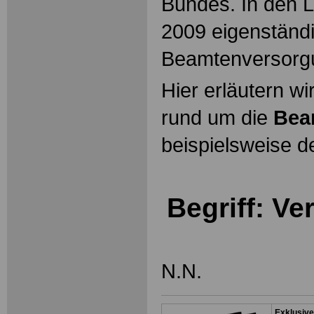
Bundes. In den L
2009 eigenständ
Beamtenversorg
Hier erläutern wi
rund um die
Bea
beispielsweise d
Begriff: V
N.N.
Exklusive