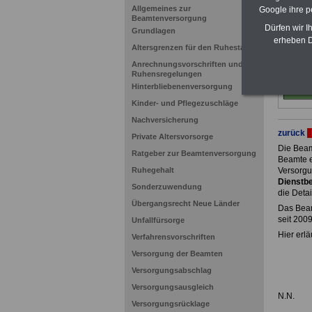
Allgemeines zur
Google ihre 
Beamtenversorgung
Dürfen wir I
Grundlagen
erheben D
Altersgrenzen für den Ruhestand
Anrechnungsvorschriften und
Ruhensregelungen
Hinterbliebenenversorgung
Kinder- und Pflegezuschläge
Nachversicherung
zurück
Private Altersvorsorge
Die Beam
Ratgeber zur Beamtenversorgung
Beamte e
Ruhegehalt
Versorgu
Dienstbe
Sonderzuwendung
die Detai
Übergangsrecht Neue Länder
Das Beam
seit 200
Unfallfürsorge
Hier erlä
Verfahrensvorschriften
Versorgung der Beamten
Versorgungsabschlag
Versorgungsausgleich
N.N.
Versorgungsrücklage