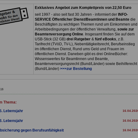
Exklusives Angebot zum Komplettpreis von 22,50 Euro
seit 1997 - also seit fast 30 Jahren - informiert der
INFO-
SERVICE Öffentlicher Dienst/Beamtinnen und Beamte
die
Beschäftigten zu wichtigen Themen rund um Einkommen und
Arbeitsbedingungen der öffentlichen Verwaltung,
sowie zur
Beamtenversorgung Online
. Insgesamt finden Sie auf dem
USB-Stick (32 GB)
drei Ratgeber
&
fünf eBooks
, z.B.
Tarifrecht (TVöD, TV-L), Nebentätigkeitsrecht, Berufseinstieg
im öffentlichen Dienst, Rund ums Geld und Frauen im
öffentlichen Dienst. Daneben gibt es drei OnlineBücher:
Wissenswertes für Beamtinnen und Beamte,
Beamtenversorgungsrecht (Bund/Länder) sowie Beihilferecht
(Bund/Länder)
>>>zur Bestellung
416
m Thema:
5. Lebensjahr
16.04.202
3. Lebensjahr
16.04.202
bsicherung gegen Berufsunfähigkeit
16.04.202