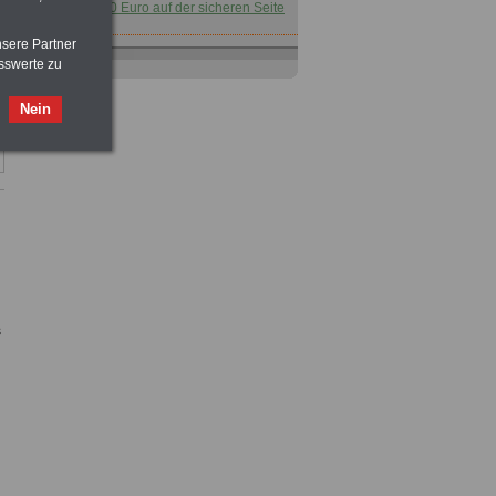
für nur 7,50 Euro auf der sicheren Seite
nsere Partner
Buch
Beamtenversorgungsrecht
sswerte zu
in Bund und Ländern
für nut 7,50 Euro
Nein
Taschenbuch
Beihilferecht in
Bund und Ländern
für nur 7,50 Euro
Nebenberufler aufpassen: mit dem
s
OnlineBuch Nebentätigkeit sind Sie
für nur 7,50 Euro auf der sicheren Seite