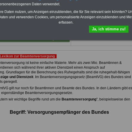
von 12 Monaten
bleiben Sie zu den
personenbezogenen Daten verwendet.
wichtigsten Fragen zum Öffentlichen
hre Daten nutzen, um Anzeigen einzublenden, die für Sie relevant sein könnten? U
Dienst auf dem Laufenden, u.a. auch
zur Beamtenversorgung -Online.
aten und verwenden Cookies, um personalisierte Anzeigen einzublenden und Me
erfassen.
Sie finden im Portal des PDF-
SERVICE zehn Bücher bzw. eBooks
Ja, ich stimme zu!
zum herunterladen, lesen und
ausdrucken.
Mehr Infos
Lexikon zur Beamtenversorgung
tenversorgung ist keine einfache Materie. Mehr als zwei Mio. Beamtinnen &
rdienen sich während ihrer aktiven Dienstzeit einen Anspruch auf
ng. Grundlagen für die Berechnung des Ruhegehalts sind die ruhegehalt-fähigen
züge und Dienstzeit
. Im Beamtenversorgungsgesetz (BeamtVG) des Bundes sind
ls geregelt.
tVG gilt nur noch für Beamtinnen und Beamte des Bundes. In den Ländern gibt e
9 eigenständige Beamtenversorgungsgesetze.
utern wir wichtige Begriffe rund um die
Beamtenversorgung
", beispielsweise den
Begriff: Versorgungsempfänger des Bundes