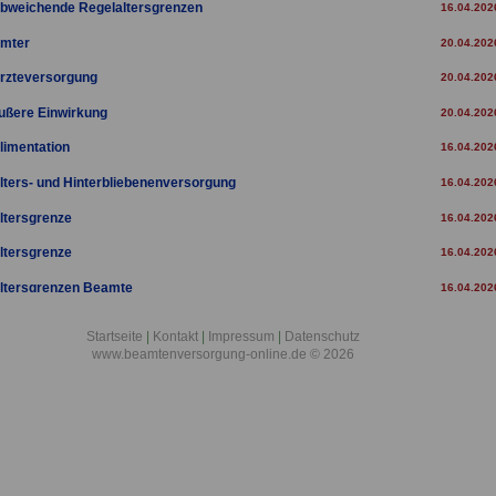
bweichende Regelaltersgrenzen
16.04.202
mter
20.04.202
rzteversorgung
20.04.202
ußere Einwirkung
20.04.202
limentation
16.04.202
lters- und Hinterbliebenenversorgung
16.04.202
ltersgrenze
16.04.202
ltersgrenze
16.04.202
ltersgrenzen Beamte
16.04.202
ltersrente für langjährig Versicherte
16.04.202
Startseite
|
Kontakt
|
Impressum
|
Datenschutz
www.beamtenversorgung-online.de © 2026
ltersrente für Versicherte
16.04.202
ltersteilzeit
16.04.202
ltersteilzeit Beamte
20.04.202
ltersteilzeitbewilligungen
20.04.202