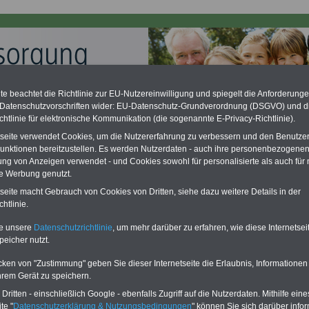
e beachtet die Richtlinie zur EU-Nutzereinwilligung und spiegelt die Anforderung
 Datenschutzvorschriften wider: EU-Datenschutz-Grundverordnung (DSGVO) und d
chtlinie für elektronische Kommunikation (die sogenannte E-Privacy-Richtlinie).
ation zu gering - hohe Nachzahlung für Beamte & Ruhestandsbeamte
desverfassungsgericht hat die Berliner Landesbesoldung für verfassungs-
tseite verwendet Cookies, um die Nutzererfahrung zu verbessern und den Benutze
rklärt (Berlin muss bis
März 2027 eine Neuregelung der Besoldung
unktionen bereitzustellen. Es werden Nutzerdaten - auch ihre personenbezogenen
eßen). Auch beim Bund (Beamte & Ruhestandsbeamte) gibt es teilweise
ung von Anzeigen verwendet - und Cookies sowohl für personalisierte als auch für 
chzahlungen (Medienberichten zufolge liegt diese für
alle (!) Beamte
te Werbung genutzt.
en
mind. 3.000 und 13.000 Euro
, Der INFO-SERVICE gibt hierzu im II. Vj.
ne Broschüre heraus (unmittelbar nach Beschluss eines Gesetzentwurfs
tseite macht Gebrauch von Cookies von Dritten, siehe dazu weitere Details in der
desregierung >>>
zur (Vor)Bestellung der Broschüre
.
htlinie.
te unsere
Datenschutzrichtlinie
, um mehr darüber zu erfahren, wie diese Internetse
peicher nutzt.
rgungsempfänger des Bundes
cken von "Zustimmung" geben Sie dieser Internetseite die Erlaubnis, Informationen
hrem Gerät zu speichern.
PDF-SERVICE
für nur
flage: Mai 2025 >>>
hier können Sie den
15,00 Euro
Ratgeber für 7,50 Euro bestellen
ritten - einschließlich Google - ebenfalls Zugriff auf die Nutzerdaten. Mithilfe eine
Für nur 15,00 Euro bei einer
Laufzeit
te "
Datenschutzerklärung & Nutzungsbedingungen
" können Sie sich darüber infor