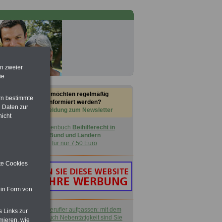
en zweier
ie
Sie möchten regelmäßig
rn bestimmte
informiert werden?
 Daten zur
Anmeldung zum Newsletter
nicht
Taschenbuch
Beihilferecht in
Bund und Ländern
für nur 7,50 Euro
ite Cookies
 in Form von
Nebenberufler aufpassen: mit dem
s Links zur
OnlineBuch Nebentätigkeit sind Sie
mieren, wie