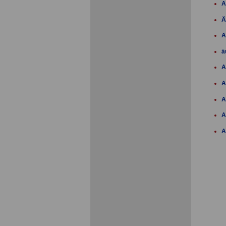
A
Ä
Ä
ä
A
A
A
A
A
A
A
A
A
A