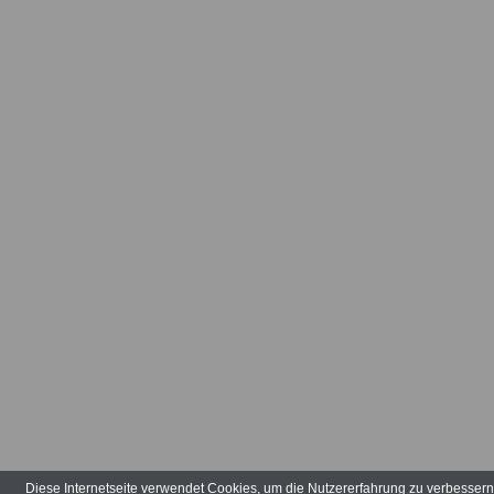
Arbeitsvertr
Arbeitsverw
Art der Tätig
Arten der V
Aufbauhilfe
Aufgabenber
Ausbildungs
ausgeglieder
Verwaltungs
Diese Internetseite verwendet Cookies, um die Nutzererfahrung zu verbesser