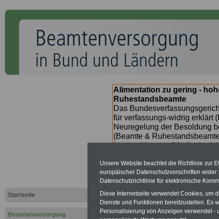
Alimentation zu gering - ho
Ruhestandsbeamte
Das Bundesverfassungsgericht
für verfassungs-widrig erklärt 
Neuregelung der Besoldung b
(Beamte & Ruhestandsbeamte) 
Nachzahlungen (Medienberichte
Beamte
zwischen
mind. 3.00
Unsere Website beachtet die Richtlinie zur 
SERVICE gibt hierzu im II. Vj
europäischer Datenschutzvorschriften wide
(unmittelbar nach Beschluss e
Datenschutzrichtlinie für elektronische Komm
Bundesregierung >>>
zur (
Diese Internetseite verwendet Cookies, um 
Startseite
Dienste und Funktionen bereitzustellen. Es
Personalisierung von Anzeigen verwendet - un
Beamtenversorgung