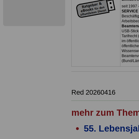
seit 1997 
SERVICE 
Beschäfti
Arbeitsbe
Beamtenv
USB-Stick
Tarifrecht
im öffent
öffentlich
Wissenswe
Beamtenve
(Bund/Lä
Red 20260416
mehr zum Them
55. Lebensja