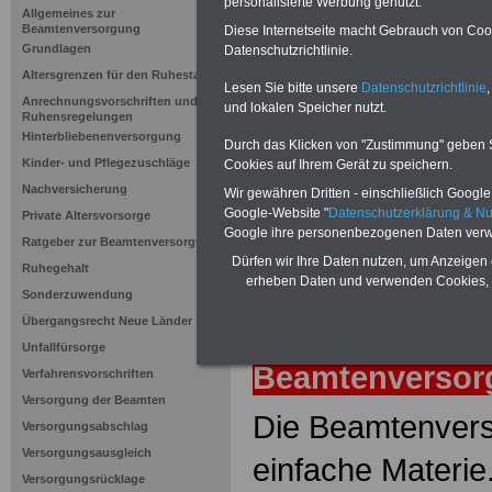
Arbeitsvert
personalisierte Werbung genutzt.
Allgemeines zur
Beamtenversorgung
Diese Internetseite macht Gebrauch von Cooki
Grundlagen
Datenschutzrichtlinie.
Neuauflage: Mai 2025 >>>
hier könn
Altersgrenzen für den Ruhestand
Ratgeber für 7,50 Euro beste
Lesen Sie bitte unsere
Datenschutzrichtlinie
,
Anrechnungsvorschriften und
und lokalen Speicher nutzt.
Ruhensregelungen
Hinterbliebenenversorgung
Durch das Klicken von "Zustimmung" geben Sie
Kinder- und Pflegezuschläge
Cookies auf Ihrem Gerät zu speichern.
Nachversicherung
Wir gewähren Dritten - einschließlich Google -
Google-Website "
Datenschutzerklärung & N
Private Altersvorsorge
Google ihre personenbezogenen Daten verw
Ratgeber zur Beamtenversorgung
Dürfen wir Ihre Daten nutzen, um Anzeigen 
Ruhegehalt
erheben Daten und verwenden Cookies, 
Sonderzuwendung
Übergangsrecht Neue Länder
zurück
Lexiko
Unfallfürsorge
Beamtenverso
Verfahrensvorschriften
Versorgung der Beamten
Die Beamtenvers
Versorgungsabschlag
Versorgungsausgleich
einfache Materie
Versorgungsrücklage