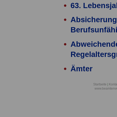
63. Lebensja
Absicherung
Berufsunfähi
Abweichend
Regelalters
Ämter
Ärzteversor
Startseite
|
Konta
www.beamtenve
äußere Einw
Alimentation